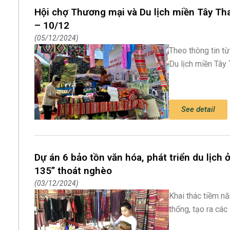
Hội chợ Thương mại và Du lịch miền Tây Th
– 10/12
05/12/2024
Theo thông tin t
Du lịch miền Tây
See detail
Dự án 6 bảo tồn văn hóa, phát triển du lịch
135” thoát nghèo
03/12/2024
Khai thác tiềm năn
thống, tạo ra cá