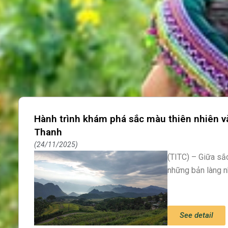
Hành trình khám phá sắc màu thiên nhiên và
Page
Page
Page
Thanh
24/11/2025
(TITC) – Giữa sắc
những bản làng n
See detail