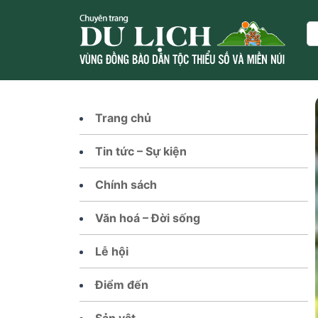
Skip
to
Se
content
Trang chủ
Tin tức – Sự kiện
Chính sách
Văn hoá – Đời sống
Lễ hội
Điểm đến
Sản vật