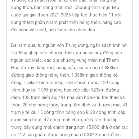
Thượng du Thanh Hóa là nơi khởi đầu, nhân rộng xây
dựng thôn, bản nông thôn mới. Chương trình mục tiêu
quốc gia giai đoạn 2021-2025 tiếp tục thực hiện 11 nội
dung thành phần nhằm phát triển nông thôn, nâng cao
đời sống vật chất, tinh thần cho nhân dân.
Ba năm qua, từ nguồn vốn Trung ương, ngân sách tỉnh hỗ
trợ, lồng ghép các chương trình, dự án và huy động các
nguồn lực khác, các địa phương vùng miền núi Thanh
Hóa đã xây dựng mới, nâng cấp, cải tạo hơn 4.583km
đường giao thông nông thôn, 1.368km giao thông nội
đồng, 156km kênh mương, rãnh thoát nước; 129 công
trình thủy lợi; 1.096 phòng học các cấp; 523km đường
điện, 102 trạm biến áp; 491 nhà văn hóa-khu thể thao xã,
thôn; 28 chợ nông thôn, trung tâm dịch vụ thương mại; 41
trạm y tế xã; 15 công trình công sở xã; 38 công trình cấp
nước sinh hoạt; 47 công trình chứa, xử lý rác thải tập
trung; xây dựng mới, chỉnh trang hơn 15.900 nhà ở dân cư;
có 122 sản phẩm được công nhận OCOP 3 sao trở lên.