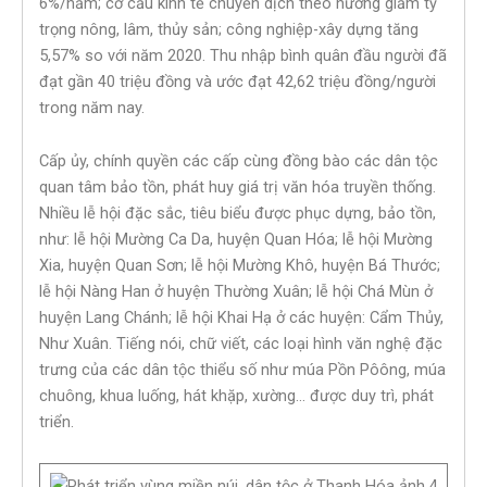
6%/năm; cơ cấu kinh tế chuyển dịch theo hướng giảm tỷ
trọng nông, lâm, thủy sản; công nghiệp-xây dựng tăng
5,57% so với năm 2020. Thu nhập bình quân đầu người đã
đạt gần 40 triệu đồng và ước đạt 42,62 triệu đồng/người
trong năm nay.
Cấp ủy, chính quyền các cấp cùng đồng bào các dân tộc
quan tâm bảo tồn, phát huy giá trị văn hóa truyền thống.
Nhiều lễ hội đặc sắc, tiêu biểu được phục dựng, bảo tồn,
như: lễ hội Mường Ca Da, huyện Quan Hóa; lễ hội Mường
Xia, huyện Quan Sơn; lễ hội Mường Khô, huyện Bá Thước;
lễ hội Nàng Han ở huyện Thường Xuân; lễ hội Chá Mùn ở
huyện Lang Chánh; lễ hội Khai Hạ ở các huyện: Cẩm Thủy,
Như Xuân. Tiếng nói, chữ viết, các loại hình văn nghệ đặc
trưng của các dân tộc thiểu số như múa Pồn Pôông, múa
chuông, khua luống, hát khặp, xường… được duy trì, phát
triển.