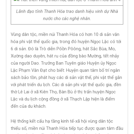
Lãnh đạo tỉnh Thanh Hóa trao danh hiệu vinh dự Nhà
nước cho các nghệ nhân.
Vùng dân tộc, miền núi Thanh Hóa có hơn 10 di sản văn
hóa phi vật thể quốc gia, trong đó huyện Ngọc Lặc có tới
6 di sản. Đó là Trò diễn Pôồn Pôông, hát Sắc Bùa, Mo,
Xường dao duyên, hát ru của đồng bào Mường, tết nhảy
của người Dao. Trưởng Ban Tuyên giáo Huyện ủy Ngọc
Lặc Phạm Văn Đạt cho biết: Huyện quan tâm bố trí ngân
sách bảo tồn, phát huy các di sản vật thể, phi vật thể gắn
với phát triển du lịch. Các di sản phi vật thể quốc gia, đền
thờ Lê Lai ở xã Kiên Thọ, Bàn Bù ở thị trấn huyện Ngọc
Lặc và du lịch cộng đồng ở xã Thạch Lập hiện là điểm
đến của du khách.
Hệ thống kết cấu hạ tầng kinh tế-xã hội vùng dân tộc
thiểu số, miền núi Thanh Hóa tiếp tục được quan tâm đầu