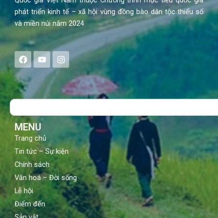
phát triển kinh tế – xã hội vùng đồng bào dân tộc thiểu số
và miền núi năm 2024
F
Y
I
a
o
n
c
u
s
e
t
t
b
u
a
o
b
g
Search
o
e
r
k
a
m
MENU
Trang chủ
Tin tức – Sự kiện
Chính sách
Văn hoá – Đời sống
Lễ hội
Điểm đến
Sản vật