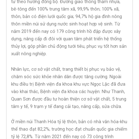
tư theo hướng đồng bộ. Đường giao thông thảm nhựa,
bê-tông đến 100% trung tâm xã, 99,9% thôn; 100% xã,
thôn, bản có điện lưới quốc gia; 94,7% hộ gia đình nông
thôn miền núi sử dụng nước sinh hoạt hợp vệ sinh. Từ
năm 2019 đến nay có 179 công trình hồ đập được xây
dựng, nâng cấp đi đôi với quan tâm phát triển hệ thống
thủy lợi, góp phần chủ động tưới tiêu, phục vụ tốt hơn sản
xuất nông nghiệp.
Nhân lực, cơ sở vật chất, trang thiết bị phục vụ bảo vệ,
chăm sóc sức khỏe nhân dân được tăng cường. Ngoài
khu điều trị Bệnh viện đa khoa khu vực Ngọc Lặc đã đưa
vào khai thác, Bệnh viện đa khoa các huyện: Như Thanh,
Quan Sơn được đầu tư hoàn thiện cơ sở vật chất, 5 trung
tâm y tế, 9 trạm y tế đang cải tạo, nâng cấp, sửa chữa.
Ở miền núi Thanh Hóa tỷ lệ thôn, bản có nhà văn hóa-khu
thể thao đạt 82,2%; trường học đạt chuẩn quốc gia chiếm
tỷ lệ 72,8%. Từ năm 2021 đến nay có 73 công trình