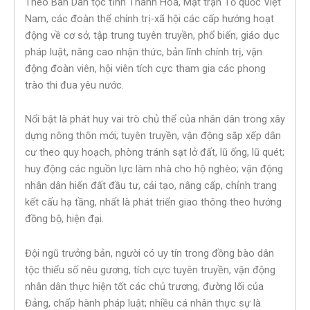
Theo Ban Dân tộc tỉnh Thanh Hóa, Mặt trận Tổ quốc Việt
Nam, các đoàn thể chính trị-xã hội các cấp hướng hoạt
động về cơ sở, tập trung tuyên truyền, phổ biến, giáo dục
pháp luật, nâng cao nhận thức, bản lĩnh chính trị, vận
động đoàn viên, hội viên tích cực tham gia các phong
trào thi đua yêu nước.
Nổi bật là phát huy vai trò chủ thể của nhân dân trong xây
dựng nông thôn mới; tuyên truyền, vận động sắp xếp dân
cư theo quy hoạch, phòng tránh sạt lở đất, lũ ống, lũ quét;
huy động các nguồn lực làm nhà cho hộ nghèo; vận động
nhân dân hiến đất đầu tư, cải tạo, nâng cấp, chỉnh trang
kết cấu hạ tầng, nhất là phát triển giao thông theo hướng
đồng bộ, hiện đại.
Đội ngũ trưởng bản, người có uy tín trong đồng bào dân
tộc thiểu số nêu gương, tích cực tuyên truyền, vận động
nhân dân thực hiện tốt các chủ trương, đường lối của
Đảng, chấp hành pháp luật; nhiều cá nhân thực sự là