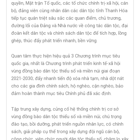
quyền, Mặt trận Tổ quốc, các tổ chức chính trị-xã hội, cán
bộ, đảng viên cùng nhân dân các dân tộc tỉnh Thanh Hóa
tiếp tục quán triệt sâu sắc các quan điểm, chủ trương,
đường lối của Đảng và Nhà nước về công tác dân tộc, đại
đoàn kết dân tộc và chính sách dân tộc để tích hợp, lồng
ghép, thúc đẩy phát triển nhanh, bền vững.
Quan tâm thực hiện hiệu quả 3 Chương trình mục tiêu
quốc gia, nhất là Chương trình phát triển kinh tế-xã hội
vùng đồng bào dân tộc thiểu số và miền núi giai đoạn
2021-2030; đẩy nhanh tiến độ xóa nhà tạm, nhà dột nát
cho các gia đình chính sách, hộ nghèo, cận nghèo, bảo
đảm hoàn thành mục tiêu Chính phủ đã xác định.
Tập trung xây dựng, củng cố hệ thống chính trị cơ sở
vùng đồng bào dân tộc thiểu số và miền núi; chú trọng
đào tạo, bồi dưỡng, phát triển nguồn nhân lực, có chính
sách, giải pháp cụ thể trong xây dựng đội ngũ cán bộ,
công chức, viên chức người dân tộc thiểu số; chăm lo xây