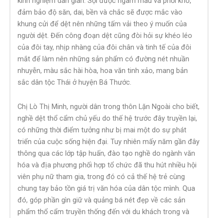
kinh nghiệm dân gian. Sợi được ngâm màu và phơi khô,
đảm bảo độ săn, dai, bền và chắc sẽ được mắc vào
khung cửi để dệt nên những tấm vải theo ý muốn của
người dệt. Đến công đoạn dệt cũng đòi hỏi sự khéo léo
của đôi tay, nhịp nhàng của đôi chân và tinh tế của đôi
mắt để làm nên những sản phẩm có đường nét nhuần
nhuyễn, màu sắc hài hòa, hoa văn tinh xảo, mang bản
sắc dân tộc Thái ở huyện Bá Thước.
Chị Lò Thị Minh, người dân trong thôn Lặn Ngoài cho biết,
nghề dệt thổ cẩm chủ yếu do thế hệ trước đây truyền lại,
có những thời điểm tưởng như bị mai một do sự phát
triển của cuộc sống hiện đại. Tuy nhiên mấy năm gần đây
thông qua các lớp tập huấn, đào tạo nghề do ngành văn
hóa và địa phương phối hợp tổ chức đã thu hút nhiều hội
viên phụ nữ tham gia, trong đó có cả thế hệ trẻ cùng
chung tay bảo tồn giá trị văn hóa của dân tộc mình. Qua
đó, góp phần gìn giữ và quảng bá nét đẹp về các sản
phẩm thổ cẩm truyền thống đến với du khách trong và