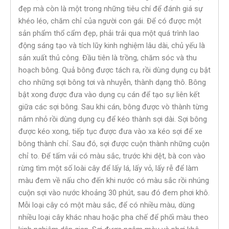
đẹp mà còn là một trong những tiêu chí để đánh giá sự
khéo léo, chăm chỉ của người con gái. Để có được một
sản phẩm thổ cẩm đẹp, phải trải qua một quá trình lao
động sáng tạo và tích lũy kinh nghiệm lâu dài, chủ yếu là
sản xuất thủ công. Đầu tiên là trồng, chăm sóc và thu
hoạch bông. Quả bông được tách ra, rồi dùng dụng cụ bật
cho những sợi bông tơi và nhuyễn, thành dạng thô. Bông
bật xong được đưa vào dụng cụ cán để tạo sự liên kết
giữa các sợi bông. Sau khi cán, bông được vò thành từng
nắm nhỏ rồi dùng dụng cụ để kéo thành sợi dài. Sợi bông
được kéo xong, tiếp tục được đưa vào xa kéo sợi để xe
bông thành chỉ. Sau đó, sợi được cuộn thành những cuộn
chỉ to. Để tấm vải có màu sắc, trước khi dệt, bà con vào
rừng tìm một số loài cây để lấy lá, lấy vỏ, lấy rễ để làm
màu đem về nấu cho đến khi nước có màu sắc rồi nhúng
cuộn sợi vào nước khoảng 30 phút, sau đó đem phơi khô.
Mỗi loại cây có một màu sắc, để có nhiều màu, dùng
nhiều loại cây khác nhau hoặc pha chế để phối màu theo