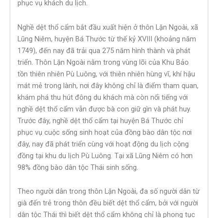
phục vụ khách du lịch.
Nghề dệt thổ cẩm bắt đầu xuất hiện ở thôn Lặn Ngoài, xã
Lũng Niêm, huyện Bá Thước từ thế kỷ XVIII (khoảng năm
1749), đến nay đã trải qua 275 năm hình thành và phát
triển. Thôn Lặn Ngoài nằm trong vùng lõi của Khu Bảo
tồn thiên nhiên Pù Luông, với thiên nhiên hùng vĩ, khí hậu
mát mẻ trong lành, nơi đây không chỉ là điểm tham quan,
khám phá thu hút đông du khách mà còn nổi tiếng với
nghề dệt thổ cẩm vẫn được bà con giữ gìn và phát huy.
Trước đây, nghề dệt thổ cẩm tại huyện Bá Thước chỉ
phục vụ cuộc sống sinh hoạt của đồng bào dân tộc nơi
đây, nay đã phát triển cùng với hoạt động du lịch cộng
đồng tại khu du lịch Pù Luông. Tại xã Lũng Niêm có hơn
98% đồng bào dân tộc Thái sinh sống.
Theo người dân trong thôn Lặn Ngoài, đa số người dân từ
già đến trẻ trong thôn đều biết dệt thổ cẩm, bởi với người
dân tộc Thái thì biết dệt thổ cẩm không chỉ là phong tục