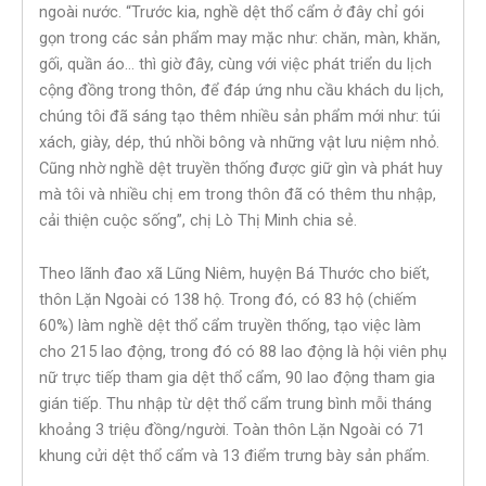
ngoài nước. “Trước kia, nghề dệt thổ cẩm ở đây chỉ gói
gọn trong các sản phẩm may mặc như: chăn, màn, khăn,
gối, quần áo… thì giờ đây, cùng với việc phát triển du lịch
cộng đồng trong thôn, để đáp ứng nhu cầu khách du lịch,
chúng tôi đã sáng tạo thêm nhiều sản phẩm mới như: túi
xách, giày, dép, thú nhồi bông và những vật lưu niệm nhỏ.
Cũng nhờ nghề dệt truyền thống được giữ gìn và phát huy
mà tôi và nhiều chị em trong thôn đã có thêm thu nhập,
cải thiện cuộc sống”, chị Lò Thị Minh chia sẻ.
Theo lãnh đao xã Lũng Niêm, huyện Bá Thước cho biết,
thôn Lặn Ngoài có 138 hộ. Trong đó, có 83 hộ (chiếm
60%) làm nghề dệt thổ cẩm truyền thống, tạo việc làm
cho 215 lao động, trong đó có 88 lao động là hội viên phụ
nữ trực tiếp tham gia dệt thổ cẩm, 90 lao động tham gia
gián tiếp. Thu nhập từ dệt thổ cẩm trung bình mỗi tháng
khoảng 3 triệu đồng/người. Toàn thôn Lặn Ngoài có 71
khung cửi dệt thổ cẩm và 13 điểm trưng bày sản phẩm.