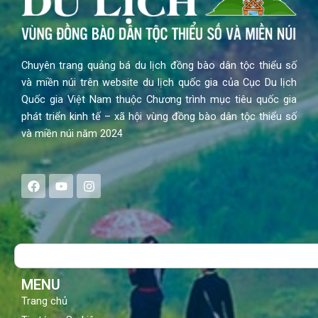
Chuyên trang quảng bá du lịch đồng bào dân tộc thiểu số
và miền núi trên website du lịch quốc gia của Cục Du lịch
Quốc gia Việt Nam thuộc Chương trình mục tiêu quốc gia
phát triển kinh tế – xã hội vùng đồng bào dân tộc thiểu số
và miền núi năm 2024
F
Y
I
a
o
n
c
u
s
e
t
t
b
u
a
o
b
g
Search
o
e
r
k
a
m
MENU
Trang chủ