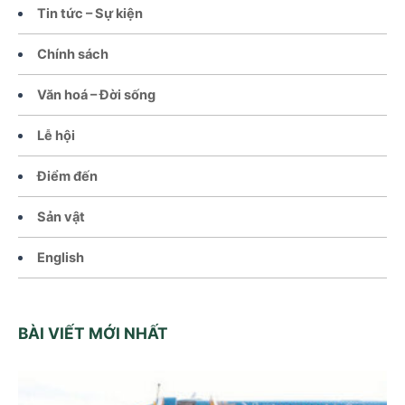
Tin tức – Sự kiện
Chính sách
Văn hoá – Đời sống
Lễ hội
Điểm đến
Sản vật
English
BÀI VIẾT MỚI NHẤT