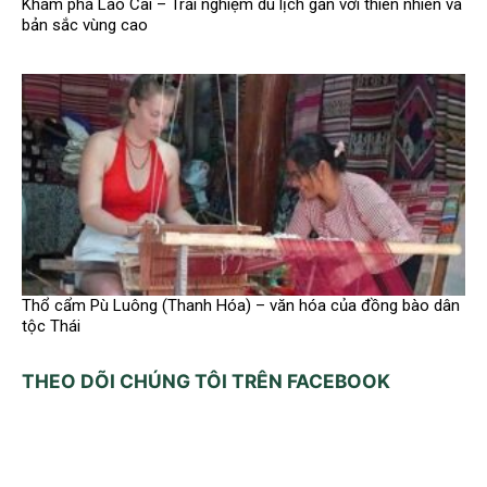
Khám phá Lào Cai – Trải nghiệm du lịch gắn với thiên nhiên và
bản sắc vùng cao
Thổ cẩm Pù Luông (Thanh Hóa) – văn hóa của đồng bào dân
tộc Thái
THEO DÕI CHÚNG TÔI TRÊN FACEBOOK