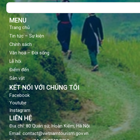
o
b
g
Search
o
e
r
k
a
m
MENU
Trang chủ
Tin tức – Sự kiện
Chính sách
Văn hoá – Đời sống
Lễ hội
Điểm đến
Sản vật
KẾT NỐI VỚI CHÚNG TÔI
Facebook
Youtube
Instagram
LIÊN HỆ
Địa chỉ: 80 Quán sứ, Hoàn Kiếm, Hà Nội
Email: contact@vietnamtourism.gov.vn