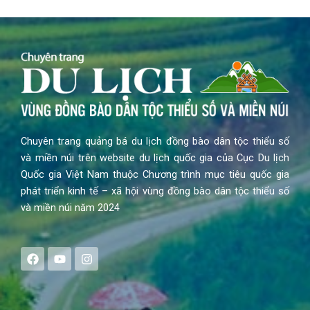
Chuyên trang quảng bá du lịch đồng bào dân tộc thiểu số
và miền núi trên website du lịch quốc gia của Cục Du lịch
Quốc gia Việt Nam thuộc Chương trình mục tiêu quốc gia
phát triển kinh tế – xã hội vùng đồng bào dân tộc thiểu số
và miền núi năm 2024
F
Y
I
a
o
n
c
u
s
e
t
t
b
u
a