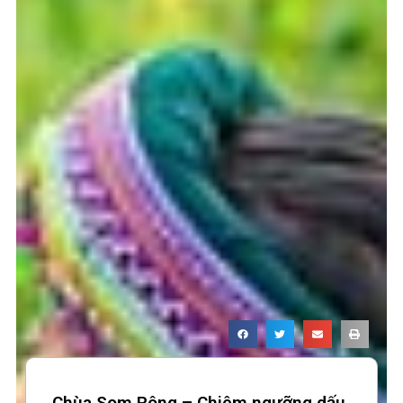
Page
Page
Chùa Som Rông – Chiêm ngưỡng dấu