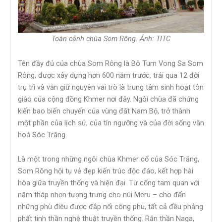
Toàn cảnh chùa Som Rông. Ảnh: TITC
Tên đầy đủ của chùa Som Rông là Bô Tum Vong Sa Som
Rông, được xây dựng hơn 600 năm trước, trải qua 12 đời
trụ trì và vẫn giữ nguyên vai trò là trung tâm sinh hoạt tôn
giáo của cộng đồng Khmer nơi đây. Ngôi chùa đã chứng
kiến bao biến chuyển của vùng đất Nam Bộ, trở thành
một phần của lịch sử, của tín ngưỡng và của đời sống văn
hoá Sóc Trăng.
Là một trong những ngôi chùa Khmer cổ của Sóc Trăng,
Som Rông hội tụ vẻ đẹp kiến trúc độc đáo, kết hợp hài
hòa giữa truyền thống và hiện đại. Từ cổng tam quan với
năm tháp nhọn tượng trưng cho núi Meru – cho đến
những phù điêu được đắp nổi công phu, tất cả đều phảng
phất tinh thần nghệ thuật truyền thống. Rắn thần Naga,