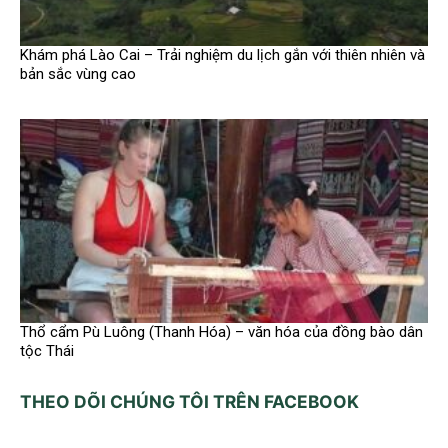
Khám phá Lào Cai – Trải nghiệm du lịch gắn với thiên nhiên và
bản sắc vùng cao
Thổ cẩm Pù Luông (Thanh Hóa) – văn hóa của đồng bào dân
tộc Thái
THEO DÕI CHÚNG TÔI TRÊN FACEBOOK