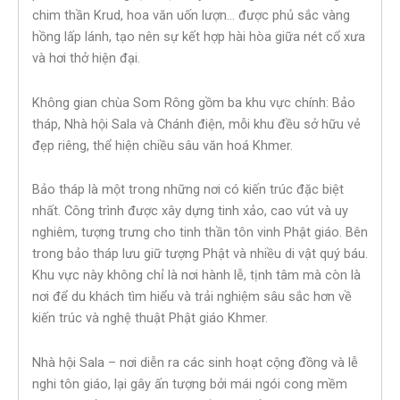
chim thần Krud, hoa văn uốn lượn… được phủ sắc vàng
hồng lấp lánh, tạo nên sự kết hợp hài hòa giữa nét cổ xưa
và hơi thở hiện đại.
Không gian chùa Som Rông gồm ba khu vực chính: Bảo
tháp, Nhà hội Sala và Chánh điện, mỗi khu đều sở hữu vẻ
đẹp riêng, thể hiện chiều sâu văn hoá Khmer.
Bảo tháp là một trong những nơi có kiến trúc đặc biệt
nhất. Công trình được xây dựng tinh xảo, cao vút và uy
nghiêm, tượng trưng cho tinh thần tôn vinh Phật giáo. Bên
trong bảo tháp lưu giữ tượng Phật và nhiều di vật quý báu.
Khu vực này không chỉ là nơi hành lễ, tịnh tâm mà còn là
nơi để du khách tìm hiểu và trải nghiệm sâu sắc hơn về
kiến trúc và nghệ thuật Phật giáo Khmer.
Nhà hội Sala – nơi diễn ra các sinh hoạt cộng đồng và lễ
nghi tôn giáo, lại gây ấn tượng bởi mái ngói cong mềm