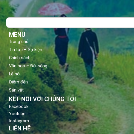
c
u
s
e
t
t
b
u
a
o
b
g
Search
o
e
r
k
a
m
MENU
Trang chủ
Tin tức – Sự kiện
Chính sách
Văn hoá – Đời sống
Lễ hội
Điểm đến
Sản vật
KẾT NỐI VỚI CHÚNG TÔI
Facebook
Youtube
Instagram
LIÊN HỆ