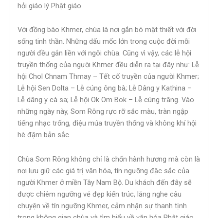
hỏi giáo lý Phật giáo.
Với đồng bào Khmer, chùa là nơi gắn bó mật thiết với đời
sống tinh thần. Những dấu mốc lớn trong cuộc đời mỗi
người đều gắn liền với ngôi chùa. Cũng vì vậy, các lễ hội
truyền thống của người Khmer đều diễn ra tại đây như: Lễ
hội Chol Chnam Thmay – Tết cổ truyền của người Khmer;
Lễ hội Sen Dolta – Lễ cúng ông bà; Lễ Dâng y Kathina –
Lễ dâng y cà sa; Lễ hội Ok Om Bok – Lễ cúng trăng. Vào
những ngày này, Som Rông rực rỡ sắc màu, tràn ngập
tiếng nhạc trống, điệu múa truyền thống và không khí hội
hè đậm bản sắc.
Chùa Som Rông không chỉ là chốn hành hương mà còn là
nơi lưu giữ các giá trị văn hóa, tín ngưỡng đặc sắc của
người Khmer ở miền Tây Nam Bộ. Du khách đến đây sẽ
được chiêm ngưỡng vẻ đẹp kiến trúc, lắng nghe câu
chuyện về tín ngưỡng Khmer, cảm nhận sự thanh tịnh
trong không gian chùa và tìm hiểu về văn hóa Phật giáo