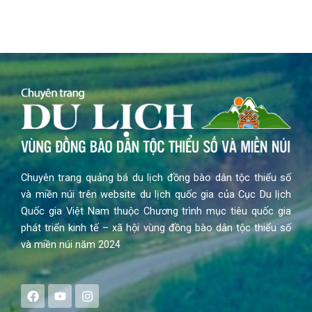
Chuyên trang quảng bá du lịch đồng bào dân tộc thiểu số
và miền núi trên website du lịch quốc gia của Cục Du lịch
Quốc gia Việt Nam thuộc Chương trình mục tiêu quốc gia
phát triển kinh tế – xã hội vùng đồng bào dân tộc thiểu số
và miền núi năm 2024
F
Y
I
a
o
n