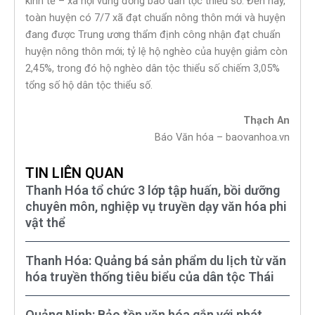
kinh tế – xã hội vùng đồng bào dân tộc thiểu số. Đến nay,
toàn huyện có 7/7 xã đạt chuẩn nông thôn mới và huyện
đang được Trung ương thẩm định công nhận đạt chuẩn
huyện nông thôn mới; tỷ lệ hộ nghèo của huyện giảm còn
2,45%, trong đó hộ nghèo dân tộc thiểu số chiếm 3,05%
tổng số hộ dân tộc thiểu số.
Thạch An
Báo Văn hóa – baovanhoa.vn
TIN LIÊN QUAN
Thanh Hóa tổ chức 3 lớp tập huấn, bồi dưỡng
chuyên môn, nghiệp vụ truyền dạy văn hóa phi
vật thể
Thanh Hóa: Quảng bá sản phẩm du lịch từ văn
hóa truyền thống tiêu biểu của dân tộc Thái
Quảng Ninh: Bảo tồn văn hóa gắn với phát