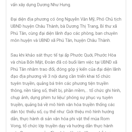
vấn xây dựng Dương Như Hưng.
Đại diện địa phương có ông Nguyễn Văn Mỹ, Phó Chủ tịch
UBND huyện Châu Thành, bà Dương Thị Trang, Bí thư xã
Phú Tân, cùng đại diện lãnh đạo các phòng, ban chuyên
môn huyện và UBND xã Phú Tân, huyện Châu Thành.
Sau khi khảo sát thực tế tại ấp Phước Quới, Phước Hòa
và chùa Bốn Mặt, Đoàn đã có buổi làm việc tại UBND xã
Phú Tân nhằm trao đổi, đóng góp ý kiến của đại diện lãnh
đạo địa phương về 3 nội dung cần triển khai tổ chức
tuyên truyền, quảng bá trên các phương tiện truyền
thông, nền tảng số, thiết bị, phần mềm,… tổ chức ghi hình,
chụp ảnh, dựng phim tư liệu/ phóng sự phục vụ tuyên
truyền, quảng bá về mô hình văn hóa truyền thống các
dân tộc thiểu số, cụ thể như: Giới thiệu mô hình hướng
dẫn, thực hành di sản văn hóa phi vật thể múa Rom
Vong, tổ chức lớp truyền dạy và hướng dẫn thực hành