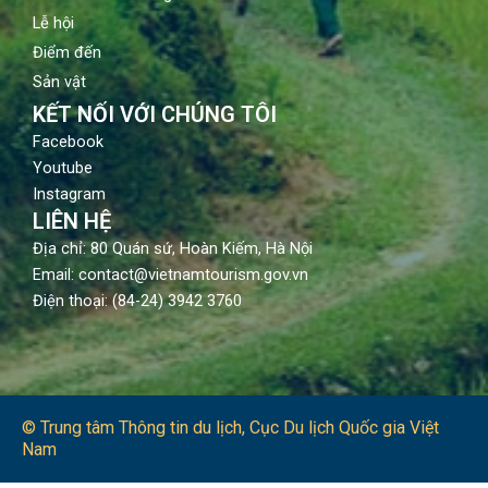
Lễ hội
Điểm đến
Sản vật
KẾT NỐI VỚI CHÚNG TÔI
Facebook
Youtube
Instagram
LIÊN HỆ
Địa chỉ: 80 Quán sứ, Hoàn Kiếm, Hà Nội
Email: contact@vietnamtourism.gov.vn
Điện thoại: (84-24) 3942 3760
© Trung tâm Thông tin du lịch​, Cục Du lịch Quốc gia Việt
Nam