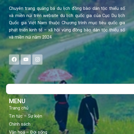
Chuyên trang quảng bá du lịch đồng bào dân tộc thiểu số
và miền núi trên website du lịch quốc gia của Cục Du lịch
Quốc gia Việt Nam thuộc Chương trình mục tiêu quốc gia
phát triển kinh tế – xã hội vùng đồng bào dân tộc thiểu số
và miền núi năm 2024
F
Y
I
a
o
n
c
u
s
e
t
t
b
u
a
o
b
g
Search
o
e
r
k
a
m
MENU
Trang chủ
Tin tức – Sự kiện
Chính sách
Văn hoá – Đời sống