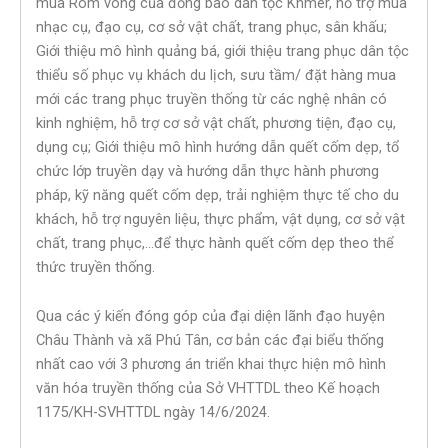
múa Rom vong của đồng bào dân tộc Khmer, hỗ trợ mua
nhạc cụ, đạo cụ, cơ sở vật chất, trang phục, sân khấu;
Giới thiệu mô hình quảng bá, giới thiệu trang phục dân tộc
thiểu số phục vụ khách du lịch, sưu tầm/ đặt hàng mua
mới các trang phục truyền thống từ các nghệ nhân có
kinh nghiệm, hỗ trợ cơ sở vật chất, phương tiện, đạo cụ,
dụng cụ; Giới thiệu mô hình hướng dẫn quết cốm dẹp, tổ
chức lớp truyền dạy và hướng dẫn thực hành phương
pháp, kỹ năng quết cốm dẹp, trải nghiệm thực tế cho du
khách, hỗ trợ nguyên liệu, thực phẩm, vật dụng, cơ sở vật
chất, trang phục,…để thực hành quết cốm dẹp theo thể
thức truyền thống.
Qua các ý kiến đóng góp của đại diện lãnh đạo huyện
Châu Thành và xã Phú Tân, cơ bản các đại biểu thống
nhất cao với 3 phương án triển khai thực hiện mô hình
văn hóa truyền thống của Sở VHTTDL theo Kế hoạch
1175/KH-SVHTTDL ngày 14/6/2024.