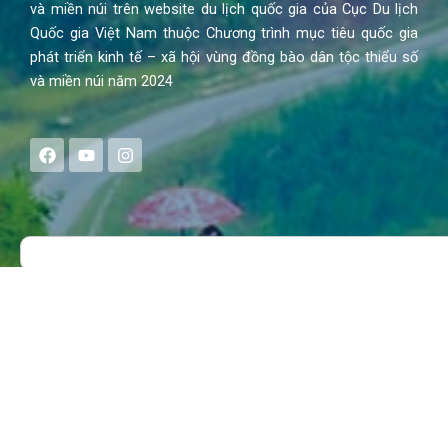
và miền núi trên website du lịch quốc gia của Cục Du lịch
Quốc gia Việt Nam thuộc Chương trình mục tiêu quốc gia
phát triển kinh tế – xã hội vùng đồng bào dân tộc thiểu số
và miền núi năm 2024
F
Y
I
a
o
n
c
u
s
e
t
t
b
u
a
o
b
g
Search
o
e
r
k
a
m
MENU
Trang chủ
Tin tức – Sự kiện
Chính sách
Văn hoá – Đời sống
Lễ hội