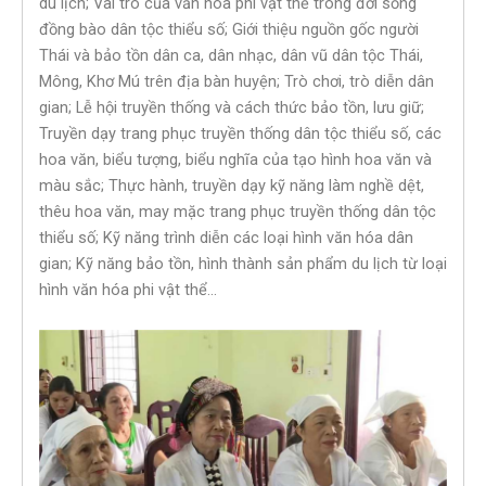
du lịch; Vai trò của văn hóa phi vật thể trong đời sống
đồng bào dân tộc thiểu số; Giới thiệu nguồn gốc người
Thái và bảo tồn dân ca, dân nhạc, dân vũ dân tộc Thái,
Mông, Khơ Mú trên địa bàn huyện; Trò chơi, trò diễn dân
gian; Lễ hội truyền thống và cách thức bảo tồn, lưu giữ;
Truyền dạy trang phục truyền thống dân tộc thiểu số, các
hoa văn, biểu tượng, biểu nghĩa của tạo hình hoa văn và
màu sắc; Thực hành, truyền dạy kỹ năng làm nghề dệt,
thêu hoa văn, may mặc trang phục truyền thống dân tộc
thiểu số; Kỹ năng trình diễn các loại hình văn hóa dân
gian; Kỹ năng bảo tồn, hình thành sản phẩm du lịch từ loại
hình văn hóa phi vật thể…