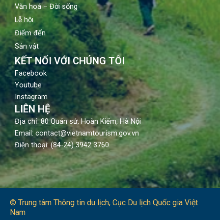
Văn hoá – Đời sống
Lễ hội
Điểm đến
Sản vật
KẾT NỐI VỚI CHÚNG TÔI
Facebook
Youtube
Instagram
LIÊN HỆ
Địa chỉ: 80 Quán sứ, Hoàn Kiếm, Hà Nội
Email: contact@vietnamtourism.gov.vn
Điện thoại: (84-24) 3942 3760
© Trung tâm Thông tin du lịch​, Cục Du lịch Quốc gia Việt
Nam