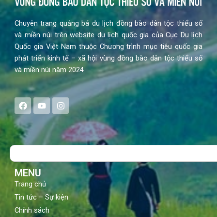
Chuyên trang quảng bá du lịch đồng bào dân tộc thiểu số
và miền núi trên website du lịch quốc gia của Cục Du lịch
Quốc gia Việt Nam thuộc Chương trình mục tiêu quốc gia
phát triển kinh tế – xã hội vùng đồng bào dân tộc thiểu số
và miền núi năm 2024
F
Y
I
a
o
n
c
u
s
e
t
t
b
u
a
o
b
g
Search
o
e
r
k
a
m
MENU
Trang chủ
Tin tức – Sự kiện
Chính sách