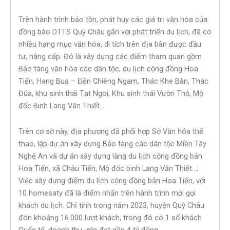
Trên hành trình bảo tồn, phát huy các giá trị văn hóa của
đồng bào DTTS Quỳ Châu gắn với phát triển du lịch, đã có
nhiều hạng mục văn hóa, di tích trên địa bàn được đầu
tư, nâng cấp. Đó là xây dựng các điểm tham quan gồm
Bảo tàng văn hóa các dân tộc, du lịch cộng đồng Hoa
Tiến, Hang Bua – Đền Chiêng Ngam, Thác Khe Bàn, Thác
Đũa, khu sinh thái Tạt Ngoi, Khu sinh thái Vườn Thỏ, Mộ
đốc Binh Lang Văn Thiết…
Trên cơ sở này, địa phương đã phối hợp Sở Văn hóa thể
thao, lập dự án xây dựng Bảo tàng các dân tộc Miền Tây
Nghệ An và dự án xây dựng làng du lịch cộng đồng bản
Hoa Tiến, xã Châu Tiến, Mộ đốc binh Lang Văn Thiết…;
Việc xây dựng điểm du lịch cộng đồng bản Hoa Tiến, với
10 homesaty đã là điểm nhấn trên hành trình mời gọi
khách du lịch. Chỉ tính trong năm 2023, huyện Quỳ Châu
đón khoảng 16.000 lượt khách; trong đó có 1 số khách
Quốc tế, doanh thu ước đạt gần 4 tỷ đồng.