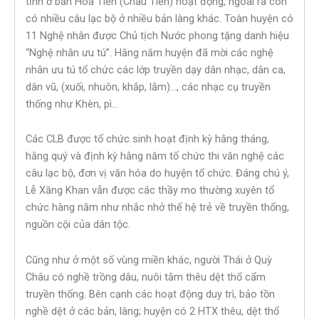
tỉnh ở bản Hoa Tiến (Châu Tiến) hoạt động, ngoài ra còn
có nhiều câu lạc bộ ở nhiều bản làng khác. Toàn huyện có
11 Nghệ nhân được Chủ tịch Nước phong tặng danh hiệu
“Nghệ nhân ưu tú”. Hằng năm huyện đã mời các nghệ
nhân ưu tú tổ chức các lớp truyền dạy dân nhạc, dân ca,
dân vũ, (xuối, nhuôn, khắp, lắm)…, các nhạc cụ truyền
thống như Khèn, pì…
Các CLB được tổ chức sinh hoạt định kỳ hằng tháng,
hằng quý và định kỳ hằng năm tổ chức thi văn nghệ các
câu lạc bộ, đơn vị văn hóa do huyện tổ chức. Đáng chú ý,
Lễ Xăng Khan vẫn được các thầy mo thường xuyên tổ
chức hàng năm như nhắc nhở thế hệ trẻ về truyền thống,
nguồn cội của dân tộc.
Cũng như ở một số vùng miền khác, người Thái ở Quỳ
Châu có nghề trồng dâu, nuôi tằm thêu dệt thổ cẩm
truyền thống. Bên cạnh các hoạt động duy trì, bảo tồn
nghề dệt ở các bản, làng; huyện có 2 HTX thêu, dệt thổ