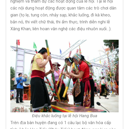
nghiệm và tham dự các hoạt động của lễ hội. Tại lễ hội
các nội dung hoạt động được quan tâm các trò chơi dân
gian (tọ lẹ, tung còn, nhảy sạp, khắc luống, đi kà kheo,
bắn nỏ, thi viết chữ thái, thi ẩm thực, trình diễn nghi lễ
Xăng Khan, liên hoan văn nghệ các điệu nhuôn xuối…).
Điệu khắc luống tại lễ hội Hang Bua
Trên địa bàn huyện đang có 1 câu lạc bộ văn hóa cấp