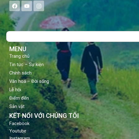
F
Y
I
a
o
n
c
u
s
e
t
t
b
u
a
o
b
g
Search
o
e
r
k
a
m
MENU
Trang chủ
Tin tức – Sự kiện
Chính sách
Văn hoá – Đời sống
Lễ hội
Điểm đến
Sản vật
KẾT NỐI VỚI CHÚNG TÔI
Facebook
Youtube
Instagram