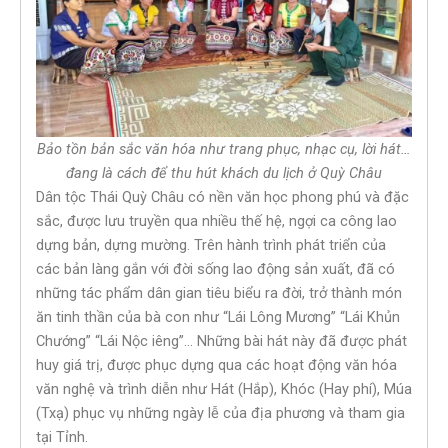
Bảo tồn bản sắc văn hóa như trang phục, nhạc cụ, lời hát…
đang là cách để thu hút khách du lịch ở Quỳ Châu
Dân tộc Thái Quỳ Châu có nền văn học phong phú và đặc
sắc, được lưu truyền qua nhiều thế hệ, ngợi ca công lao
dựng bản, dựng mường. Trên hành trình phát triển của
các bản làng gắn với đời sống lao động sản xuất, đã có
những tác phẩm dân gian tiêu biểu ra đời, trở thành món
ăn tinh thần của bà con như “Lái Lông Mương” “Lái Khủn
Chướng” “Lái Nộc iêng”… Những bài hát này đã được phát
huy giá trị, được phục dựng qua các hoạt động văn hóa
văn nghệ và trình diễn như Hát (Hắp), Khóc (Hay phí), Múa
(Txạ) phục vụ những ngày lễ của địa phương và tham gia
tại Tỉnh.