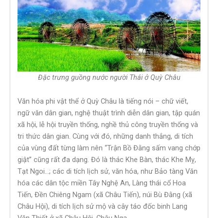
Đặc trưng guồng nước người Thái ở Quỳ Châu
Văn hóa phi vật thể ở Quỳ Châu là tiếng nói – chữ viết,
ngữ văn dân gian, nghệ thuật trình diễn dân gian, tập quán
xã hội, lễ hội truyền thống, nghề thủ công truyền thống và
tri thức dân gian. Cùng với đó, những danh thắng, di tích
của vùng đất từng làm nên “Trận Bồ Đằng sấm vang chớp
giật” cũng rất đa dạng. Đó là thác Khe Bàn, thác Khe Mỵ,
Tạt Ngoi…; các di tích lịch sử, văn hóa, như Bảo tàng Văn
hóa các dân tộc miền Tây Nghệ An, Làng thái cổ Hoa
Tiến, Đền Chiêng Ngam (xã Châu Tiến), núi Bù Đằng (xã
Châu Hội), di tích lịch sử mộ và cây táo đốc binh Lang