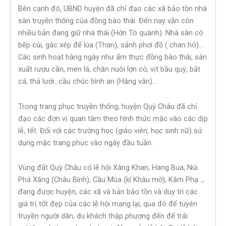
Bên cạnh đó, UBND huyện đã chỉ đạo các xã bảo tồn nhà
sàn truyền thống của đồng bào thái. Đến nay vẫn còn
nhiều bản đang giữ nhà thái (Hớn Tò quành). Nhà sàn có
bếp củi, gác xép để lúa (Than), sảnh phơi đồ ( chan hó)…
Các sinh hoạt hằng ngày như ẩm thực đồng bào thái, sản
xuất rượu cần, men lá, chăn nuôi lợn cỏ, vịt bầu quỳ, bắt
cá, thả lưới…cầu chúc bình an (Hăng vắn)…
Trong trang phục truyền thống, huyện Quỳ Châu đã chỉ
đạo các đơn vị quan tâm theo hình thức mặc vào các dịp
lễ, tết. Đối với các trường học (giáo viên, học sinh nữ) sử
dụng mặc trang phục vào ngày đầu tuần.
Vùng đất Quỳ Châu có lễ hội Xăng Khan, Hang Bua, Núi
Phá Xăng (Châu Bính), Cầu Mùa (kí Khâu mờ), Kắm Phạ…,
đang được huyện, các xã và bản bảo tồn và duy trì các
giá trị tốt đẹp của các lễ hội mang lại, qua đó để tuyên
truyền người dân, du khách thập phương đến để trải