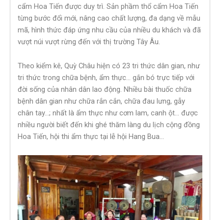
cẩm Hoa Tiến được duy trì. Sản phầm thổ cẩm Hoa Tiến
từng bước đổi mới, nâng cao chất lượng, đa dạng về mẫu
mã, hình thức đáp ứng nhu cầu của nhiều du khách và đã
vượt núi vượt rừng đến với thị trường Tây Âu.
Theo kiểm kê, Quỳ Châu hiện có 23 tri thức dân gian, như
tri thức trong chữa bệnh, ẩm thực… gắn bó trực tiếp với
đời sống của nhân dân lao động. Nhiều bài thuốc chữa
bệnh dân gian như chữa rắn cắn, chữa đau lưng, gẫy
chân tay…; nhất là ẩm thực như cơm lam, canh ột… được
nhiều người biết đến khi ghé thăm làng du lịch cộng đồng
Hoa Tiến, hội thi ẩm thực tại lễ hội Hang Bua…