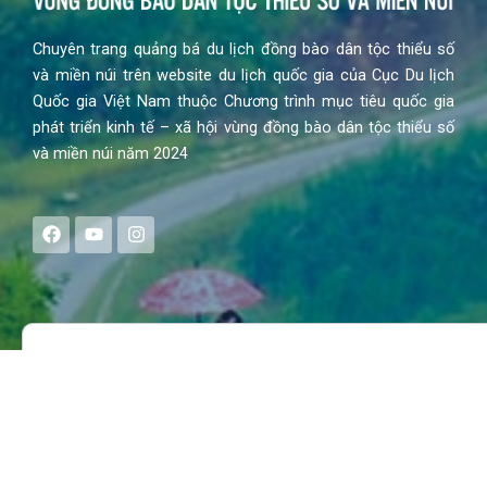
Chuyên trang quảng bá du lịch đồng bào dân tộc thiểu số
và miền núi trên website du lịch quốc gia của Cục Du lịch
Quốc gia Việt Nam thuộc Chương trình mục tiêu quốc gia
phát triển kinh tế – xã hội vùng đồng bào dân tộc thiểu số
và miền núi năm 2024
F
Y
I
a
o
n
c
u
s
e
t
t
b
u
a
o
b
g
Search
o
e
r
k
a
m
MENU
Trang chủ
Tin tức – Sự kiện
Chính sách