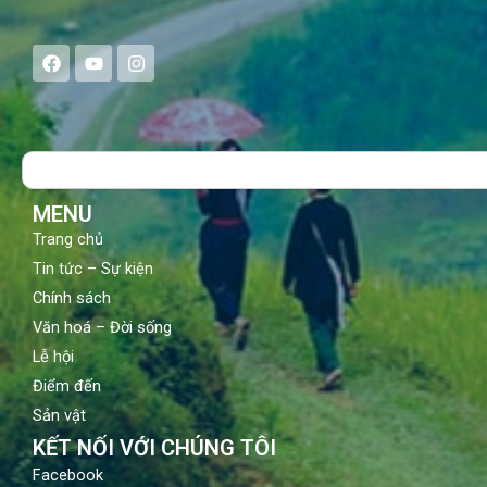
F
Y
I
a
o
n
c
u
s
e
t
t
b
u
a
o
b
g
Search
o
e
r
k
a
m
MENU
Trang chủ
Tin tức – Sự kiện
Chính sách
Văn hoá – Đời sống
Lễ hội
Điểm đến
Sản vật
KẾT NỐI VỚI CHÚNG TÔI
Facebook