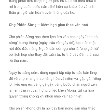
trang phục đều được người phụ nữ Dao đỏ thêu thùa tỉ
mỉ trong suốt nhiều năm, thể hiện sự khéo léo và tinh
thần gìn giữ văn hóa truyền thống của họ.
Chợ Phiên Sừng – Điểm hẹn giao thoa văn hoá
Chợ phiên Sừng họp theo lịch âm vào các ngày “con có
sừng” trong tháng (ngày trâu và ngày dê), tạo nên một
nét độc đáo riêng. Người dân còn gọi chợ là “chợ giật lùi”
bởi lịch họp chợ thay đổi tuần tự, từ thứ bảy đến thứ sáu,
rồi thứ năm.
Ngay từ sáng sớm, dòng người tấp nập từ các bản làng
đổ về chợ, mang theo hàng hóa và niềm vui gặp gỡ. Tiếng
lợn kêu eng éc, tiếng gà gáy, tiếng bước chân người xen
lẫn âm thanh của những chiếc khèn Mông, tất cả hòa
quyện trong không khí nhộn nhịp và náo nhiệt.
Chợ phiên không chỉ là nơi bày bán nông sản như thảo