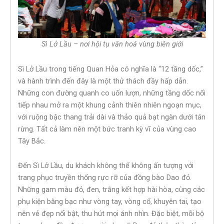
Sì Lở Lầu – nơi hội tụ văn hoá vùng biên giới
Sì Lở Lầu trong tiếng Quan Hỏa có nghĩa là “12 tầng dốc,”
và hành trình đến đây là một thử thách đầy hấp dẫn.
Những con đường quanh co uốn lượn, những tầng dốc nối
tiếp nhau mở ra một khung cảnh thiên nhiên ngoạn mục,
với ruộng bậc thang trải dài và thảo quả bạt ngàn dưới tán
rừng. Tất cả làm nên một bức tranh kỳ vĩ của vùng cao
Tây Bắc.
Đến Sì Lở Lầu, du khách không thể không ấn tượng với
trang phục truyền thống rực rỡ của đồng bào Dao đỏ.
Những gam màu đỏ, đen, trắng kết hợp hài hòa, cùng các
phụ kiện bằng bạc như vòng tay, vòng cổ, khuyên tai, tạo
nên vẻ đẹp nổi bật, thu hút mọi ánh nhìn. Đặc biệt, mỗi bộ