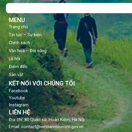
o
b
g
Search
o
e
r
k
a
m
MENU
Trang chủ
Tin tức – Sự kiện
Chính sách
Văn hoá – Đời sống
Lễ hội
Điểm đến
Sản vật
KẾT NỐI VỚI CHÚNG TÔI
Facebook
Youtube
Instagram
LIÊN HỆ
Địa chỉ: 80 Quán sứ, Hoàn Kiếm, Hà Nội
Email: contact@vietnamtourism.gov.vn