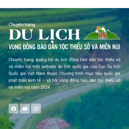
Chuyên trang quảng bá du lịch đồng bào dân tộc thiểu số
và miền núi trên website du lịch quốc gia của Cục Du lịch
Quốc gia Việt Nam thuộc Chương trình mục tiêu quốc gia
phát triển kinh tế – xã hội vùng đồng bào dân tộc thiểu số
và miền núi năm 2024
F
Y
I
a
o
n
c
u
s
e
t
t
b
u
a