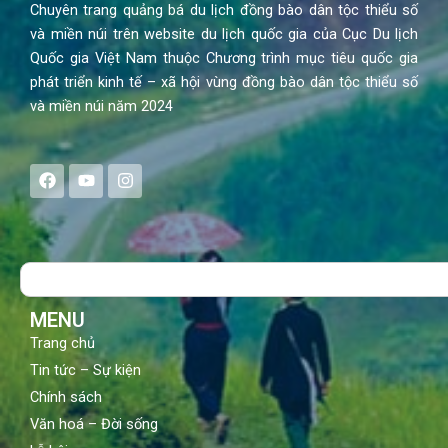
Chuyên trang quảng bá du lịch đồng bào dân tộc thiểu số
và miền núi trên website du lịch quốc gia của Cục Du lịch
Quốc gia Việt Nam thuộc Chương trình mục tiêu quốc gia
phát triển kinh tế – xã hội vùng đồng bào dân tộc thiểu số
và miền núi năm 2024
F
Y
I
a
o
n
c
u
s
e
t
t
b
u
a
o
b
g
Search
o
e
r
k
a
m
MENU
Trang chủ
Tin tức – Sự kiện
Chính sách
Văn hoá – Đời sống