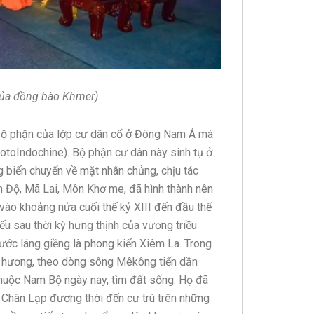
 của đồng bào Khmer)
 bộ phận của lớp cư dân cổ ở Đông Nam Á mà
toIndochine). Bộ phận cư dân này sinh tụ ở
 biến chuyển về mặt nhân chủng, chịu tác
n Độ, Mã Lai, Môn Khơ me, đã hình thành nên
vào khoảng nửa cuối thế kỷ XIII đến đầu thế
ếu sau thời kỳ hưng thịnh của vương triều
ước láng giềng là phong kiến Xiêm La. Trong
uê hương, theo dòng sông Mêkông tiến dần
huộc Nam Bộ ngày nay, tìm đất sống. Họ đã
n Chân Lạp đương thời đến cư trú trên những