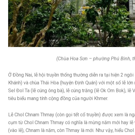
(Chùa Hoa Sơn – phường Phú Bình, 
Ở Đồng Nai, lễ hội truyền thống thường diễn ra tại hiện 2 ngô
Khánh) và chùa Thái Hòa (huyện Định Quán) với một số lễ lớn 
Sel Đol Ta (lễ cúng ông bà), lễ cúng trăng (lễ Ok Om Bok), lễ 
tiêu biểu mang tính cộng đồng của người Khmer.
Lễ Chol Chnam Thmay (còn gọi tết cổ truyền) được xem là ngà
cụm từ Chol Chnam Thmay có nghĩa là mừng năm mới hay lễ v
(vào lễ), Chnam là năm, còn Thmay là mới. Như vậy, hiểu Ch