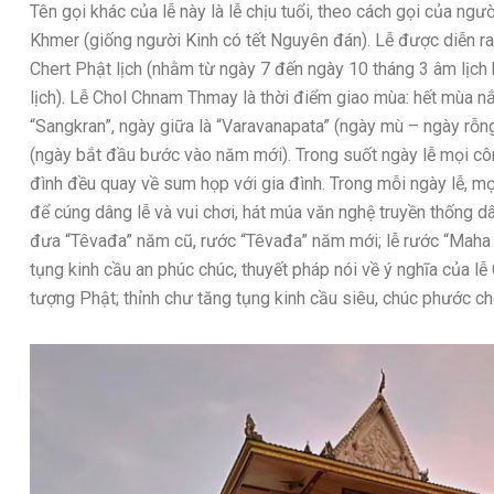
Tên gọi khác của lễ này là lễ chịu tuổi, theo cách gọi của ng
Khmer (giống người Kinh có tết Nguyên đán). Lễ được diễn ra
Chert Phật lịch (nhằm từ ngày 7 đến ngày 10 tháng 3 âm lịc
lịch). Lễ Chol Chnam Thmay là thời điểm giao mùa: hết mùa 
“Sangkran”, ngày giữa là “Varavanapata” (ngày mù – ngày rỗng
(ngày bắt đầu bước vào năm mới). Trong suốt ngày lễ mọi côn
đình đều quay về sum họp với gia đình. Trong mỗi ngày lễ, mọ
để cúng dâng lễ và vui chơi, hát múa văn nghệ truyền thống dâ
đưa “Têvađa” năm cũ, rước “Têvađa” năm mới; lễ rước “Maha s
tụng kinh cầu an phúc chúc, thuyết pháp nói về ý nghĩa của lễ
tượng Phật; thỉnh chư tăng tụng kinh cầu siêu, chúc phước 