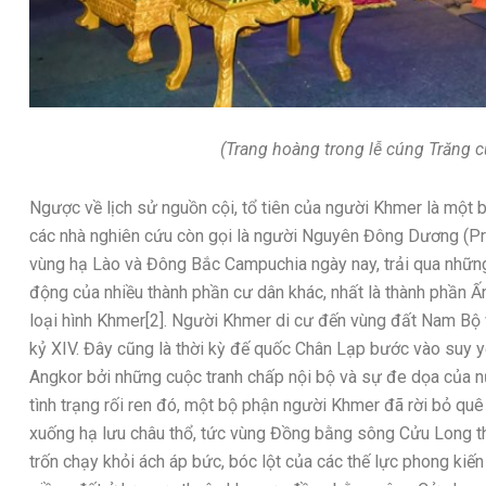
​(Trang hoàng trong lễ cúng Trăng
Ngược về lịch sử nguồn cội, tổ tiên của người Khmer là một
các nhà nghiên cứu còn gọi là người Nguyên Đông Dương (Pro
vùng hạ Lào và Đông Bắc Campuchia ngày nay, trải qua những
động của nhiều thành phần cư dân khác, nhất là thành phần Ấ
loại hình Khmer[2]. Người Khmer di cư đến vùng đất Nam Bộ 
kỷ XIV. Đây cũng là thời kỳ đế quốc Chân Lạp bước vào suy y
Angkor bởi những cuộc tranh chấp nội bộ và sự đe dọa của n
tình trạng rối ren đó, một bộ phận người Khmer đã rời bỏ q
xuống hạ lưu châu thổ, tức vùng Đồng bằng sông Cửu Long t
trốn chạy khỏi ách áp bức, bóc lột của các thế lực phong kiế