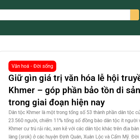
arch
Văn hoá - Đời sống
Giữ gìn giá trị văn hóa lễ hội tr
Khmer – góp phần bảo tồn di sản
trong giai đoạn hiện nay
Dân tộc Khmer là một trong tổng số 53 thành phần dân tộc củ
23.560 người, chiếm 11% tổng số đồng bào dân tộc ít người 
Khmer cư trú rải rác, xen kẽ với các dân tộc khác trên địa bà
làng (srok) ở các huyện Định Quán, Xuân Lộc và Cẩm Mỹ. Đời 