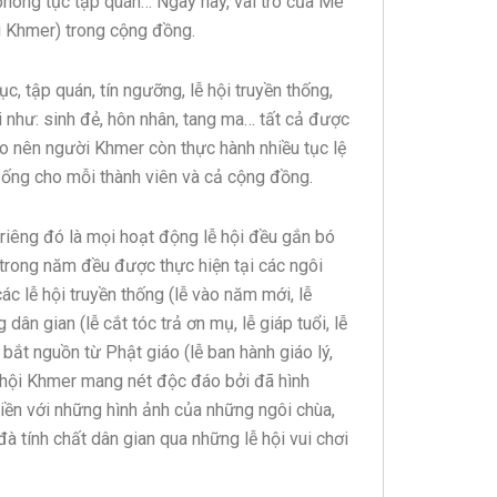
phong tục tập quán… Ngày nay, vai trò của Mê
ời Khmer) trong cộng đồng.
 tập quán, tín ngưỡng, lễ hội truyền thống,
i như: sinh đẻ, hôn nhân, tang ma… tất cả được
cho nên người Khmer còn thực hành nhiều tục lệ
sống cho mỗi thành viên và cả cộng đồng.
riêng đó là mọi hoạt động lễ hội đều gắn bó
 trong năm đều được thực hiện tại các ngôi
ác lễ hội truyền thống (lễ vào năm mới, lễ
dân gian (lễ cắt tóc trả ơn mụ, lễ giáp tuổi, lễ
i bắt nguồn từ Phật giáo (lễ ban hành giáo lý,
Lễ hội Khmer mang nét độc đáo bởi đã hình
iền với những hình ảnh của những ngôi chùa,
 tính chất dân gian qua những lễ hội vui chơi