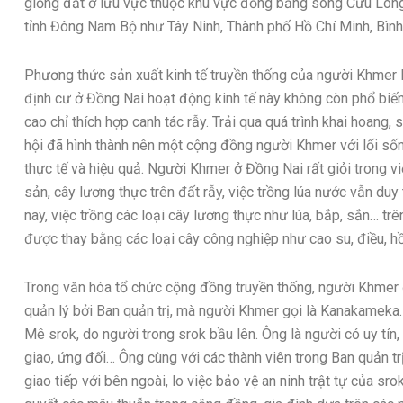
giồng đất ở lưu vực thuộc khu vực đồng bằng sông Cửu Long 
tỉnh Đông Nam Bộ như Tây Ninh, Thành phố Hồ Chí Minh, Bìn
Phương thức sản xuất kinh tế truyền thống của người Khmer l
định cư ở Đồng Nai hoạt động kinh tế này không còn phổ biến
cao chỉ thích hợp canh tác rẫy. Trải qua quá trình khai hoang, 
hội đã hình thành nên một cộng đồng người Khmer với lối sốn
thực tế và hiệu quả. Người Khmer ở Đồng Nai rất giỏi trong việ
sản, cây lương thực trên đất rẫy, việc trồng lúa nước vẫn duy 
nay, việc trồng các loại cây lương thực như lúa, bắp, sắn… 
được thay bằng các loại cây công nghiệp như cao su, điều, h
Trong văn hóa tổ chức cộng đồng truyền thống, người Khmer đ
quản lý bởi Ban quản trị, mà người Khmer gọi là Kanakameka.
Mê srok, do người trong srok bầu lên. Ông là người có uy tín,
giao, ứng đối… Ông cùng với các thành viên trong Ban quản trị
giao tiếp với bên ngoài, lo việc bảo vệ an ninh trật tự của sro