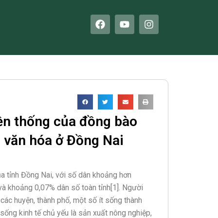
F
Y
I
a
o
n
c
u
s
e
t
t
b
u
a
o
b
g
o
e
r
k
a
m
uyền thống của đồng bào
 văn hóa ở Đồng Nai
a tỉnh Đồng Nai, với số dân khoảng hơn
và khoảng 0,07% dân số toàn tỉnh[1]. Người
n các huyện, thành phố, một số ít sống thành
sống kinh tế chủ yếu là sản xuất nông nghiệp,