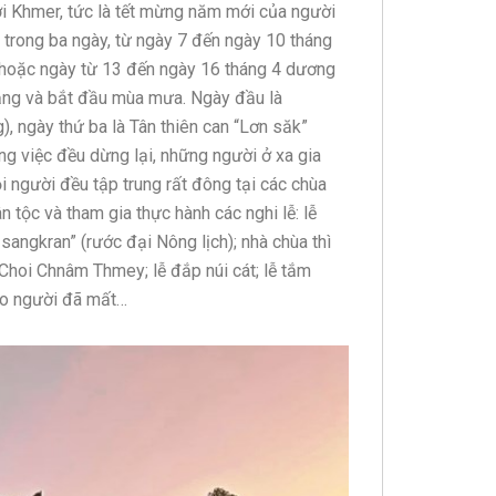
ười Khmer, tức là tết mừng năm mới của người
 trong ba ngày, từ ngày 7 đến ngày 10 tháng
h hoặc ngày từ 13 đến ngày 16 tháng 4 dương
nắng và bắt đầu mùa mưa. Ngày đầu là
), ngày thứ ba là Tân thiên can “Lơn săk”
g việc đều dừng lại, những người ở xa gia
i người đều tập trung rất đông tại các chùa
n tộc và tham gia thực hành các nghi lễ: lễ
angkran” (rước đại Nông lịch); nhà chùa thì
 Choi Chnâm Thmey; lễ đắp núi cát; lễ tắm
cho người đã mất…