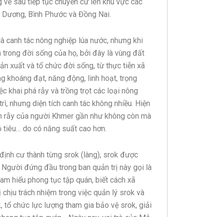
về sau tiếp tục chuyển cư lên khu vực các
h Dương, Bình Phước và Đồng Nai.
à canh tác nông nghiệp lúa nước, nhưng khi
 trong đời sống của họ, bởi đây là vùng đất
sản xuất và tổ chức đời sống, từ thực tiễn xã
g khoáng đạt, năng động, linh hoạt, trọng
c khai phá rẫy và trồng trọt các loại nông
trì, nhưng diện tích canh tác không nhiều. Hiện
trên rẫy của người Khmer gần như không còn mà
ồ tiêu… do có năng suất cao hơn.
ịnh cư thành từng srok (làng), srok được
 Người đứng đầu trong ban quản trị này gọi là
 am hiểu phong tục tập quán, biết cách xã
 chịu trách nhiệm trong việc quản lý srok và
k, tổ chức lực lượng tham gia bảo vệ srok, giải