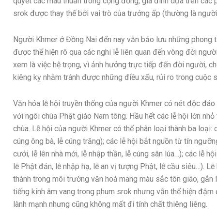
quyết các mâu thuẫn trong cộng đồng, gia đình dựa trên các 
srok được thay thế bởi vai trò của trưởng ấp (thường là ngư
Người Khmer ở Đồng Nai đến nay vẫn bảo lưu những phong tục,
được thể hiện rõ qua các nghi lễ liên quan đến vòng đời ngườ
xem là việc hệ trọng, vì ảnh hưởng trực tiếp đến đời người, 
kiêng kỵ nhằm tránh được những điều xấu, rủi ro trong cuộc 
Văn hóa lễ hội truyền thống của người Khmer có nét độc đáo 
với ngôi chùa Phật giáo Nam tông. Hầu hết các lễ hội lớn nhỏ
chùa. Lễ hội của người Khmer có thể phân loại thành ba loại: c
cúng ông bà, lễ cúng trăng); các lễ hội bắt nguồn từ tín ngưỡng 
cưới, lễ lên nhà mới, lễ nhập thần, lễ cúng sân lúa…); các lễ hộ
lễ Phật đản, lễ nhập hạ, lễ an vị tượng Phật, lễ cầu siêu…). 
thành trong môi trường văn hoá mang màu sắc tôn giáo, gắn l
tiếng kinh âm vang trong phum srok nhưng vẫn thể hiện đậm đà
lành mạnh nhưng cũng không mất đi tính chất thiêng liêng.