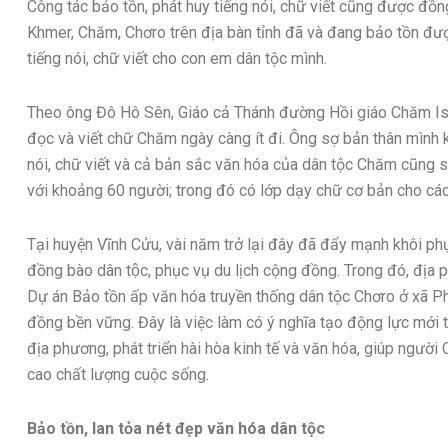
Công tác bảo tồn, phát huy tiếng nói, chữ viết cũng được đồn
Khmer, Chăm, Chơro trên địa bàn tỉnh đã và đang bảo tồn đượ
tiếng nói, chữ viết cho con em dân tộc mình.
Theo ông Đô Hô Sên, Giáo cả Thánh đường Hồi giáo Chăm Is
đọc và viết chữ Chăm ngày càng ít đi. Ông sợ bản thân mình 
nói, chữ viết và cả bản sắc văn hóa của dân tộc Chăm cũng 
với khoảng 60 người; trong đó có lớp dạy chữ cơ bản cho các
Tại huyện Vĩnh Cửu, vài năm trở lại đây đã đẩy mạnh khôi phục, 
đồng bào dân tộc, phục vụ du lịch cộng đồng. Trong đó, địa 
Dự án Bảo tồn ấp văn hóa truyền thống dân tộc Chơro ở xã Phú
đồng bền vững. Đây là việc làm có ý nghĩa tạo động lực mới 
địa phương, phát triển hài hòa kinh tế và văn hóa, giúp ngườ
cao chất lượng cuộc sống.
Bảo tồn, lan tỏa nét đẹp văn hóa dân tộc