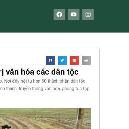
F
Y
I
a
o
n
c
u
s
e
t
t
b
u
a
o
b
g
o
e
r
k
a
m
rị văn hóa các dân tộc
. Nơi đây hội tụ hơn 50 thành phần dân tộc
ình thành, truyền thống văn hóa, phong tục tập