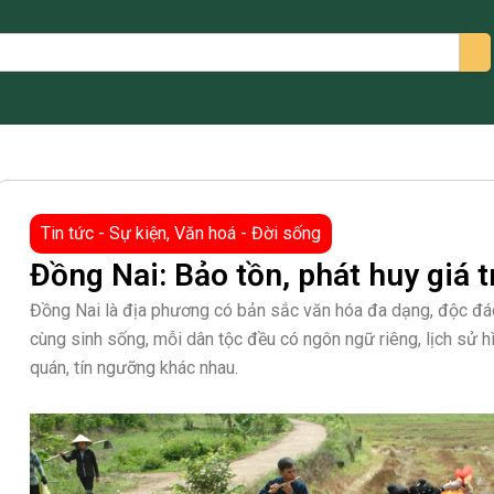
arch
Tin tức - Sự kiện
,
Văn hoá - Đời sống
Đồng Nai: Bảo tồn, phát huy giá t
Đồng Nai là địa phương có bản sắc văn hóa đa dạng, độc đáo
cùng sinh sống, mỗi dân tộc đều có ngôn ngữ riêng, lịch sử h
quán, tín ngưỡng khác nhau.