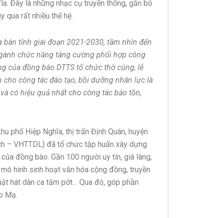
’la. Đây là những nhạc cụ truyền thống, gắn bó
y qua rất nhiều thế hệ.
a bàn tỉnh giai đoạn 2021-2030, tầm nhìn đến
ngành chức năng tăng cường phối hợp công
ỡng của đồng bào DTTS tổ chức thờ cúng, lễ
n cho công tác đào tạo, bồi dưỡng nhân lực là
và có hiệu quả nhất cho công tác bảo tồn,
hu phố Hiệp Nghĩa, thị trấn Định Quán, huyện
lịch – VHTTDL) đã tổ chức tập huấn xây dựng
 của đồng bào. Gần 100 người uy tín, già làng,
ô hình sinh hoạt văn hóa cộng đồng, truyền
uật hát dân ca tăm pớt… Qua đó, góp phần
ào Mạ.