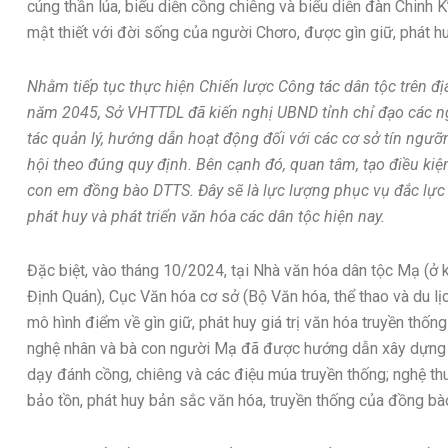
cúng thần lúa, biểu diễn cồng chiêng và biểu diễn đàn Chinh K
mật thiết với đời sống của người Chơro, được gìn giữ, phát hu
Nhằm tiếp tục thực hiện Chiến lược Công tác dân tộc trên đị
năm 2045, Sở VHTTDL đã kiến nghị UBND tỉnh chỉ đạo các 
tác quản lý, hướng dẫn hoạt động đối với các cơ sở tín ngư
hội theo đúng quy định. Bên cạnh đó, quan tâm, tạo điều kiệ
con em đồng bào DTTS. Đây sẽ là lực lượng phục vụ đắc lực 
phát huy và phát triển văn hóa các dân tộc hiện nay.
Đặc biệt, vào tháng 10/2024, tại Nhà văn hóa dân tộc Mạ (ở k
Định Quán), Cục Văn hóa cơ sở (Bộ Văn hóa, thể thao và du 
mô hình điểm về gìn giữ, phát huy giá trị văn hóa truyền thống
nghệ nhân và bà con người Mạ đã được hướng dẫn xây dựng m
dạy đánh cồng, chiêng và các điệu múa truyền thống; nghệ th
bảo tồn, phát huy bản sắc văn hóa, truyền thống của đồng b