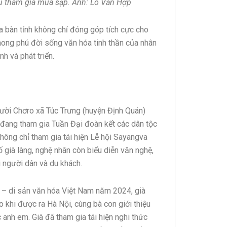
hú tham gia múa sạp. Ảnh: Lò Văn Hợp
a bàn tỉnh không chỉ đóng góp tích cực cho
phong phú đời sống văn hóa tinh thần của nhân
h và phát triển.
gười Chơro xã Túc Trưng (huyện Định Quán)
đang tham gia Tuần Đại đoàn kết các dân tộc
ông chỉ tham gia tái hiện Lễ hội Sayangva
 già làng, nghệ nhân còn biểu diễn văn nghệ,
người dân và du khách.
c – di sản văn hóa Việt Nam năm 2024, già
ào khi được ra Hà Nội, cùng bà con giới thiệu
anh em. Già đã tham gia tái hiện nghi thức