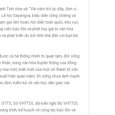
 Tình chia sẻ: “Vài năm trở lại đây, đơn vị
n Lễ hội Sayangva, biểu diễn cồng chiêng và
m gia liên hoan, hội diễn toàn quốc, khu vực
ng việc bảo tồn và phát huy giá trị văn hóa
và phát triển du lịch tỉnh nhà đến với bạn bè
ược cả hệ thống chính trị quan tâm, đời sống
 thiện, song văn hóa truyền thống của đồng
ự mai một, biến mất của một số thành tố vốn
 xuất hiện quan niệm, lối sống chưa lành mạnh
sưu tầm, kiểm kê về văn học dân gian các
 các DTTS, Sở VHTTDL đã kiến nghị Bộ VHTTDL
ơng trình, kế hoạch về công tác bảo tồn và