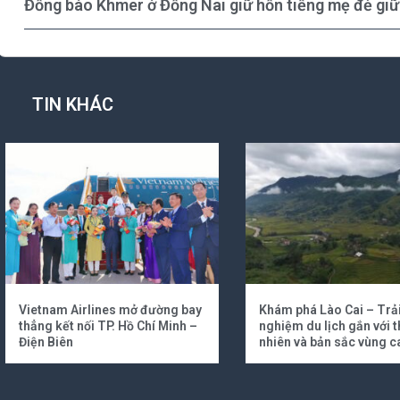
Đồng bào Khmer ở Đồng Nai giữ hồn tiếng mẹ đẻ giữ
TIN KHÁC
Vietnam Airlines mở đường bay
Khám phá Lào Cai – Trả
thẳng kết nối TP. Hồ Chí Minh –
nghiệm du lịch gắn với t
Điện Biên
nhiên và bản sắc vùng c