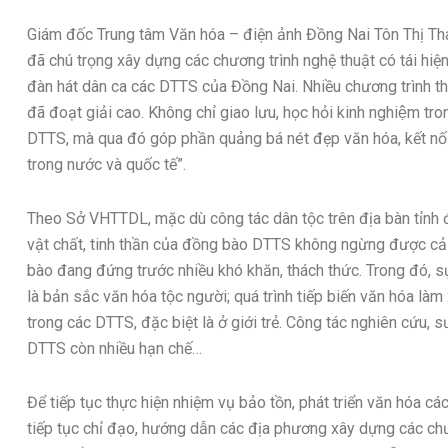
Giám đốc Trung tâm Văn hóa – điện ảnh Đồng Nai Tôn Thị Thanh
đã chú trọng xây dựng các chương trình nghệ thuật có tái hiệ
đàn hát dân ca các DTTS của Đồng Nai. Nhiều chương trình tha
đã đoạt giải cao. Không chỉ giao lưu, học hỏi kinh nghiệm tro
DTTS, mà qua đó góp phần quảng bá nét đẹp văn hóa, kết nối 
trong nước và quốc tế”.
Theo Sở VHTTDL, mặc dù công tác dân tộc trên địa bàn tỉnh đ
vật chất, tinh thần của đồng bào DTTS không ngừng được cải
bào đang đứng trước nhiều khó khăn, thách thức. Trong đó, s
là bản sắc văn hóa tộc người; quá trình tiếp biến văn hóa làm
trong các DTTS, đặc biệt là ở giới trẻ. Công tác nghiên cứu, 
DTTS còn nhiều hạn chế…
Để tiếp tục thực hiện nhiệm vụ bảo tồn, phát triển văn hóa
tiếp tục chỉ đạo, hướng dẫn các địa phương xây dựng các chư