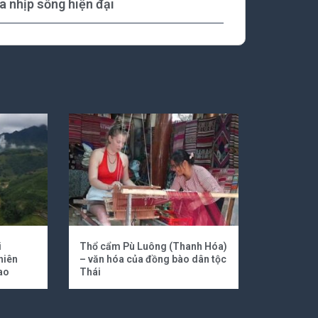
a nhịp sống hiện đại
i
Thổ cẩm Pù Luông (Thanh Hóa)
hiên
– văn hóa của đồng bào dân tộc
ao
Thái