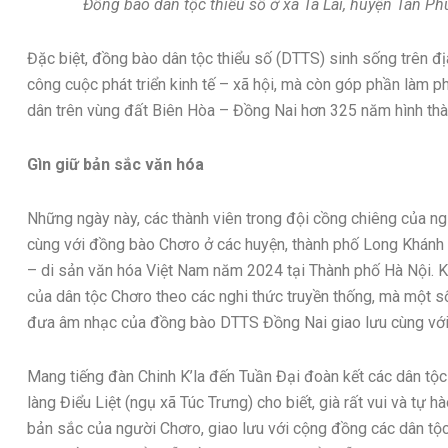
Đồng bào dân tộc thiểu số ở xã Tà Lài, huyện Tân P
Đặc biệt, đồng bào dân tộc thiểu số (DTTS) sinh sống trên đị
công cuộc phát triển kinh tế – xã hội, mà còn góp phần làm 
dân trên vùng đất Biên Hòa – Đồng Nai hơn 325 năm hình thàn
Gìn giữ bản sắc văn hóa
Những ngày này, các thành viên trong đội cồng chiêng của n
cùng với đồng bào Chơro ở các huyện, thành phố Long Khánh 
– di sản văn hóa Việt Nam năm 2024 tại Thành phố Hà Nội. Kh
của dân tộc Chơro theo các nghi thức truyền thống, mà một số
đưa âm nhạc của đồng bào DTTS Đồng Nai giao lưu cùng với 
Mang tiếng đàn Chinh K’la đến Tuần Đại đoàn kết các dân tộ
làng Điểu Liệt (ngụ xã Túc Trưng) cho biết, già rất vui và tự h
bản sắc của người Chơro, giao lưu với cộng đồng các dân tộc 