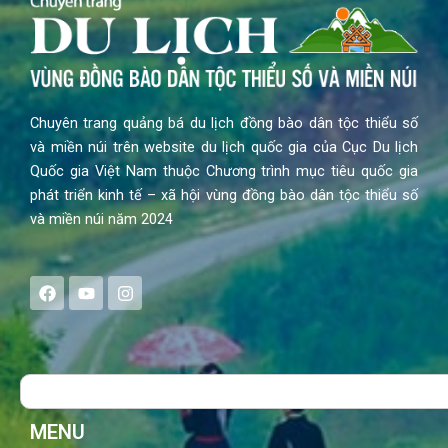
Chuyên trang quảng bá du lịch đồng bào dân tộc thiểu số
và miền núi trên website du lịch quốc gia của Cục Du lịch
Quốc gia Việt Nam thuộc Chương trình mục tiêu quốc gia
phát triển kinh tế – xã hội vùng đồng bào dân tộc thiểu số
và miền núi năm 2024
F
Y
I
a
o
n
c
u
s
e
t
t
b
u
a
o
b
g
Search
o
e
r
k
a
m
MENU