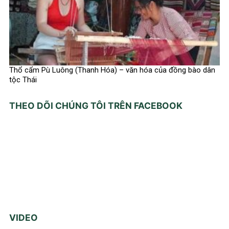
Thổ cẩm Pù Luông (Thanh Hóa) – văn hóa của đồng bào dân
tộc Thái
THEO DÕI CHÚNG TÔI TRÊN FACEBOOK
VIDEO