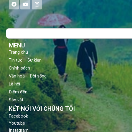
F
Y
I
a
o
n
c
u
s
e
t
t
b
u
a
o
b
g
Search
o
e
r
k
a
m
MENU
Trang chủ
Tin tức – Sự kiện
Chính sách
Văn hoá – Đời sống
Lễ hội
Điểm đến
Sản vật
KẾT NỐI VỚI CHÚNG TÔI
Facebook
Youtube
Instagram