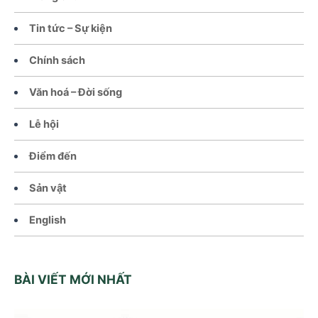
Tin tức – Sự kiện
Chính sách
Văn hoá – Đời sống
Lễ hội
Điểm đến
Sản vật
English
BÀI VIẾT MỚI NHẤT