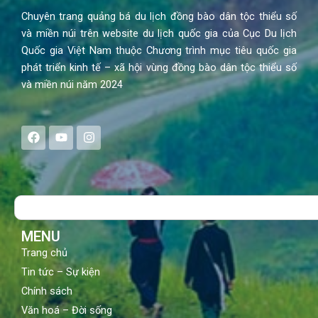
Chuyên trang quảng bá du lịch đồng bào dân tộc thiểu số
và miền núi trên website du lịch quốc gia của Cục Du lịch
Quốc gia Việt Nam thuộc Chương trình mục tiêu quốc gia
phát triển kinh tế – xã hội vùng đồng bào dân tộc thiểu số
và miền núi năm 2024
F
Y
I
a
o
n
c
u
s
e
t
t
b
u
a
o
b
g
Search
o
e
r
k
a
m
MENU
Trang chủ
Tin tức – Sự kiện
Chính sách
Văn hoá – Đời sống