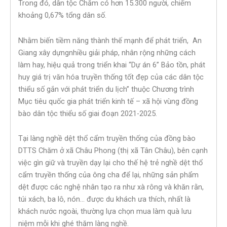
Trong đó, dân tộc Chăm có hơn 15.300 người, chiếm
khoảng 0,67% tổng dân số.
Nhằm biến tiềm năng thành thế mạnh để phát triển, An
Giang xây dựngnhiều giải pháp, nhân rộng những cách
làm hay, hiệu quả trong triển khai “Dự án 6” Bảo tồn, phát
huy giá trị văn hóa truyền thống tốt đẹp của các dân tộc
thiểu số gắn với phát triển du lịch” thuộc Chương trình
Mục tiêu quốc gia phát triển kinh tế – xã hội vùng đồng
bào dân tộc thiểu số giai đoạn 2021-2025.
Tại làng nghề dệt thổ cẩm truyền thống của đồng bào
DTTS Chăm ở xã Châu Phong (thị xã Tân Châu), bên cạnh
việc gìn giữ và truyền dạy lại cho thế hệ trẻ nghề dệt thổ
cẩm truyền thống của ông cha để lại, những sản phẩm
dệt được các nghệ nhân tạo ra như xà rông và khăn rằn,
túi xách, ba lô, nón… được du khách ưa thích, nhất là
khách nước ngoài, thường lựa chọn mua làm quà lưu
niệm mỗi khi ghé thăm làng nghề.