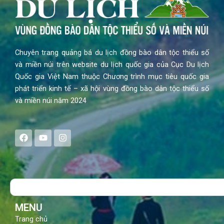
Chuyên trang quảng bá du lịch đồng bào dân tộc thiểu số
và miền núi trên website du lịch quốc gia của Cục Du lịch
Quốc gia Việt Nam thuộc Chương trình mục tiêu quốc gia
phát triển kinh tế – xã hội vùng đồng bào dân tộc thiểu số
và miền núi năm 2024
F
Y
I
a
o
n
c
u
s
e
t
t
b
u
a
o
b
g
Search
o
e
r
k
a
m
MENU
Trang chủ