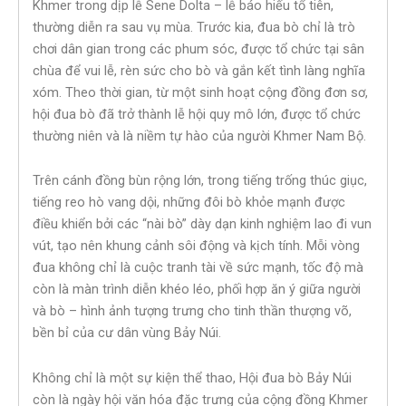
Khmer trong dịp lễ Sene Dolta – lễ báo hiếu tổ tiên,
thường diễn ra sau vụ mùa. Trước kia, đua bò chỉ là trò
chơi dân gian trong các phum sóc, được tổ chức tại sân
chùa để vui lễ, rèn sức cho bò và gắn kết tình làng nghĩa
xóm. Theo thời gian, từ một sinh hoạt cộng đồng đơn sơ,
hội đua bò đã trở thành lễ hội quy mô lớn, được tổ chức
thường niên và là niềm tự hào của người Khmer Nam Bộ.
Trên cánh đồng bùn rộng lớn, trong tiếng trống thúc giục,
tiếng reo hò vang dội, những đôi bò khỏe mạnh được
điều khiển bởi các “nài bò” dày dạn kinh nghiệm lao đi vun
vút, tạo nên khung cảnh sôi động và kịch tính. Mỗi vòng
đua không chỉ là cuộc tranh tài về sức mạnh, tốc độ mà
còn là màn trình diễn khéo léo, phối hợp ăn ý giữa người
và bò – hình ảnh tượng trưng cho tinh thần thượng võ,
bền bỉ của cư dân vùng Bảy Núi.
Không chỉ là một sự kiện thể thao, Hội đua bò Bảy Núi
còn là ngày hội văn hóa đặc trưng của cộng đồng Khmer