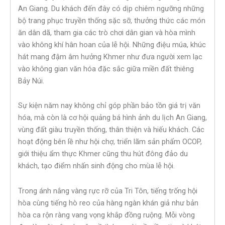
An Giang. Du khách đến đây có dịp chiêm ngưỡng những
bộ trang phục truyền thống sặc sỡ, thưởng thức các món
ăn dân dã, tham gia các trò chơi dân gian và hòa mình
vào không khí hân hoan của lễ hội. Những điệu múa, khúc
hát mang đậm âm hưởng Khmer như đưa người xem lạc
vào không gian văn hóa đặc sắc giữa miền đất thiêng
Bảy Núi.
Sự kiện năm nay không chỉ góp phần bảo tồn giá trị văn
hóa, mà còn là cơ hội quảng bá hình ảnh du lịch An Giang,
vùng đất giàu truyền thống, thân thiện và hiếu khách. Các
hoạt động bên lề như hội chợ, triển lãm sản phẩm OCOP,
giới thiệu ẩm thực Khmer cũng thu hút đông đảo du
khách, tạo điểm nhấn sinh động cho mùa lễ hội.
Trong ánh nắng vàng rực rỡ của Tri Tôn, tiếng trống hội
hòa cùng tiếng hò reo của hàng ngàn khán giả như bản
hòa ca rộn ràng vang vọng khắp đồng ruộng. Mỗi vòng