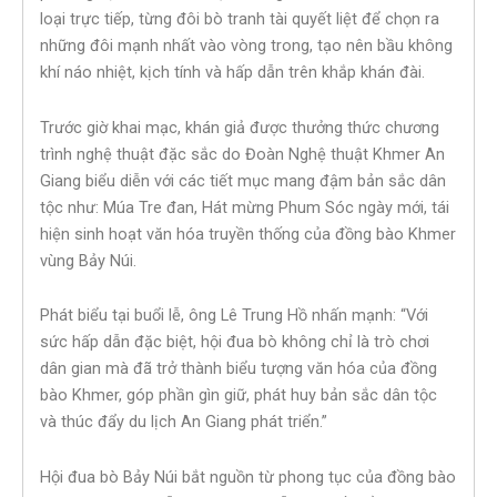
loại trực tiếp, từng đôi bò tranh tài quyết liệt để chọn ra
những đôi mạnh nhất vào vòng trong, tạo nên bầu không
khí náo nhiệt, kịch tính và hấp dẫn trên khắp khán đài.
Trước giờ khai mạc, khán giả được thưởng thức chương
trình nghệ thuật đặc sắc do Đoàn Nghệ thuật Khmer An
Giang biểu diễn với các tiết mục mang đậm bản sắc dân
tộc như: Múa Tre đan, Hát mừng Phum Sóc ngày mới, tái
hiện sinh hoạt văn hóa truyền thống của đồng bào Khmer
vùng Bảy Núi.
Phát biểu tại buổi lễ, ông Lê Trung Hồ nhấn mạnh: “Với
sức hấp dẫn đặc biệt, hội đua bò không chỉ là trò chơi
dân gian mà đã trở thành biểu tượng văn hóa của đồng
bào Khmer, góp phần gìn giữ, phát huy bản sắc dân tộc
và thúc đẩy du lịch An Giang phát triển.”
Hội đua bò Bảy Núi bắt nguồn từ phong tục của đồng bào