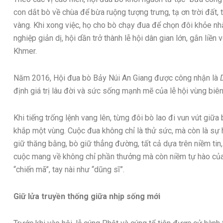
con dắt bò về chùa để bừa ruộng tượng trưng, tạ ơn trời đất,
vàng. Khi xong việc, họ cho bò chạy đua để chọn đôi khỏe nhấ
nghiệp giản dị, hội dần trở thành lễ hội dân gian lớn, gắn liề
Khmer.
Năm 2016, Hội đua bò Bảy Núi An Giang được công nhận là
định giá trị lâu đời và sức sống mạnh mẽ của lễ hội vùng biên
Khi tiếng trống lệnh vang lên, từng đôi bò lao đi vun vút giữa
khắp một vùng. Cuộc đua không chỉ là thử sức, mà còn là sự h
giữ thăng bằng, bò giữ thẳng đường, tất cả dựa trên niềm tin,
cuộc mang về không chỉ phần thưởng mà còn niềm tự hào của 
“chiến mã”, tay nài như “dũng sĩ”.
Giữ lửa truyền thống giữa nhịp sống mới