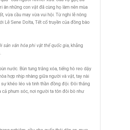
 tri ân những con vật đã cùng họ làm nên mùa
t, vừa cầu may vừa vui hội. Từ nghi lễ nông
n với Lễ Sene Dolta, Tết cổ truyền của đồng bào
Di sản văn hóa phi vật thể quốc gia
, khẳng
.
 bùn nước. Bùn tung trắng xóa, tiếng hò reo dậy
òa hợp nhịp nhàng giữa người và vật, tay nài
 sự khéo léo và tinh thần đồng đội. Đôi thắng
cả phum sóc, nơi người ta tôn đôi bò như