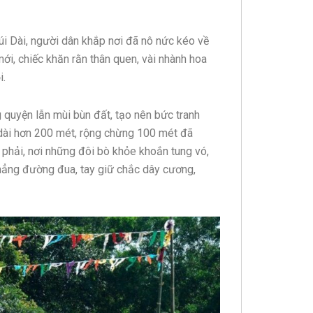
úi Dài, người dân khắp nơi đã nô nức kéo về
mới, chiếc khăn rằn thân quen, vài nhành hoa
i.
 quyện lẫn mùi bùn đất, tạo nên bức tranh
 dài hơn 200 mét, rộng chừng 100 mét đã
phải, nơi những đôi bò khỏe khoắn tung vó,
thẳng đường đua, tay giữ chắc dây cương,