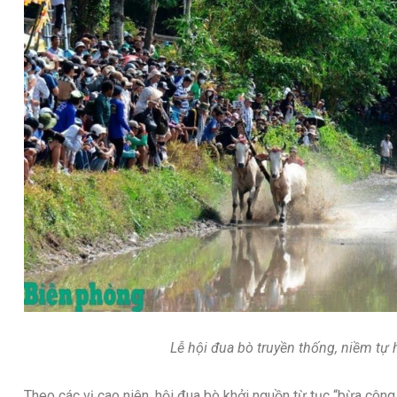
Lễ hội đua bò truyền thống, niềm tự
Theo các vị cao niên, hội đua bò khởi nguồn từ tục “bừa côn