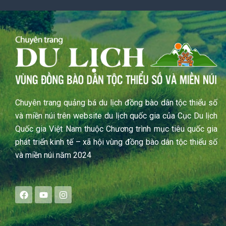
Chuyên trang quảng bá du lịch đồng bào dân tộc thiểu số
và miền núi trên website du lịch quốc gia của Cục Du lịch
Quốc gia Việt Nam thuộc Chương trình mục tiêu quốc gia
phát triển kinh tế – xã hội vùng đồng bào dân tộc thiểu số
và miền núi năm 2024
F
Y
I
a
o
n
c
u
s
e
t
t
b
u
a