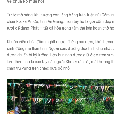
Về chùa Rô mùa hội
Từ tờ mờ sáng, khi sương còn lảng bảng trên triền núi Cấm, n
chùa Rô, xã An Cư, tỉnh An Giang. Trên tay họ là gói cốm dẹp 
tươi để dâng Phật – tất cả hòa trong tâm thế hân hoan chờ hộ
Khuôn viên chùa đông nghịt người. Tiếng nói cười, khói hương
sinh động mà thân tình. Ngoài sân, đường đua hình chữ nhật
được chuẩn bị kỹ lưỡng. Lớp bùn non được giữ ở độ trơn vừa 
kéo theo sau là các tay nài người Khmer rắn rỏi, mắt hướng 
chân trụ vững trên chiếc bừa gỗ nhỏ.