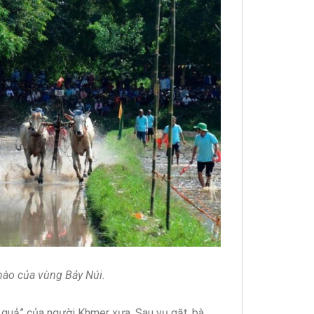
 hào của vùng Bảy Núi.
g quả” của người Khmer xưa. Sau vụ gặt, bà