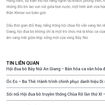
Hằng năm, sự kiện thu hút hàng nghìn du khách, phóng viên, n
những đôi bò lao vun vút giữa bùn nước, một hình ảnh vừa hùn
thần Khmer nơi biên giới.
Dẫu thời gian đổi thay, tiếng trống hội chùa Rô vẫn vang lên 
Giang, hội đua bò không chỉ là một trò chơi, mà là khúc ca của
âm vang mãi giữa nhịp sống mới của vùng Bảy Núi.
TIN LIÊN QUAN
Hội đua bò Bảy Núi An Giang – Bản hòa ca văn hóa 
Óc Eo – Ba Thê: Hành trình chinh phục danh hiệu Di 
Sôi nổi Hội đua bò truyền thống Chùa Rô lần thứ XI