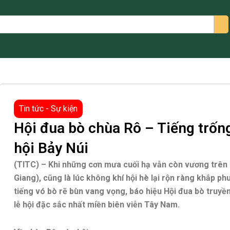
arch
Tin tức - Sự kiện
Hội đua bò chùa Rô – Tiếng trốn
hội Bảy Núi
(TITC) – Khi những cơn mưa cuối hạ vẫn còn vương trên
Giang), cũng là lúc không khí hội hè lại rộn ràng khắp p
tiếng vó bò rẽ bùn vang vọng, báo hiệu Hội đua bò truy
lễ hội đặc sắc nhất miền biên viễn Tây Nam.