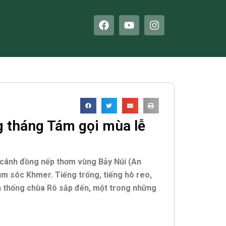
F
Y
I
a
o
n
c
u
s
e
t
t
b
u
a
o
b
g
o
e
r
k
a
m
g tháng Tám gọi mùa lễ
 cánh đồng nếp thơm vùng Bảy Núi (An
hum sóc Khmer. Tiếng trống, tiếng hò reo,
ền thống chùa Rô sắp đến, một trong những