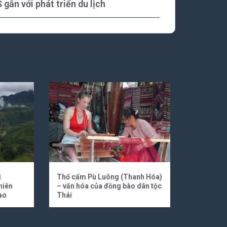
 gắn với phát triển du lịch
i
Thổ cẩm Pù Luông (Thanh Hóa)
hiên
– văn hóa của đồng bào dân tộc
ao
Thái