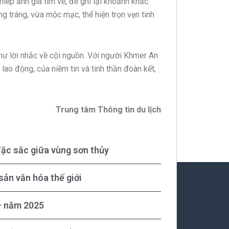
hiếp ảnh gia tìm về, để ghi lại khoảnh khắc
g tráng, vừa mộc mạc, thể hiện trọn vẹn tinh
như lời nhắc về cội nguồn. Với người Khmer An
 lao động, của niềm tin và tinh thần đoàn kết,
Trung tâm Thông tin du lịch
đặc sắc giữa vùng sơn thủy
sản văn hóa thế giới
 – năm 2025