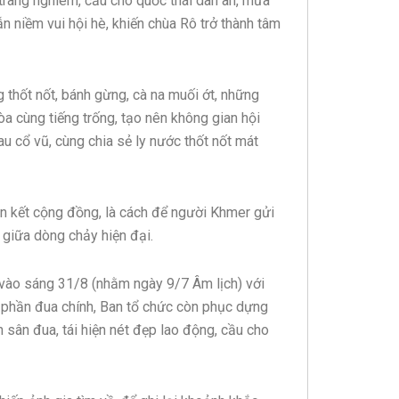
 trang nghiêm, cầu cho quốc thái dân an, mưa
n niềm vui hội hè, khiến chùa Rô trở thành tâm
thốt nốt, bánh gừng, cà na muối ớt, những
a cùng tiếng trống, tạo nên không gian hội
u cổ vũ, cùng chia sẻ ly nước thốt nốt mát
oàn kết cộng đồng, là cách để người Khmer gửi
g giữa dòng chảy hiện đại.
 vào sáng 31/8 (nhằm ngày 9/7 Âm lịch) với
i phần đua chính, Ban tổ chức còn phục dựng
 sân đua, tái hiện nét đẹp lao động, cầu cho