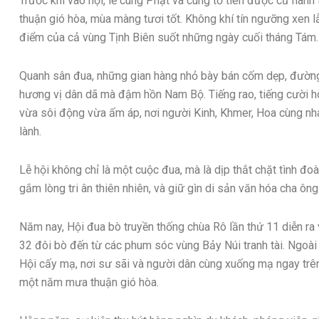
Trước khi vào hội, lễ cúng Phật và cúng tổ tiên được cử hành
thuận gió hòa, mùa màng tươi tốt. Không khí tín ngưỡng xen lẫ
điểm của cả vùng Tịnh Biên suốt những ngày cuối tháng Tám.
Quanh sân đua, những gian hàng nhỏ bày bán cốm dẹp, đường 
hương vị dân dã mà đậm hồn Nam Bộ. Tiếng rao, tiếng cười hò
vừa sôi động vừa ấm áp, nơi người Kinh, Khmer, Hoa cùng nha
lành.
Lễ hội không chỉ là một cuộc đua, mà là dịp thắt chặt tình đ
gắm lòng tri ân thiên nhiên, và giữ gìn di sản văn hóa cha ôn
Năm nay, Hội đua bò truyền thống chùa Rô lần thứ 11 diễn ra
32 đôi bò đến từ các phum sóc vùng Bảy Núi tranh tài. Ngoà
Hội cấy mạ, nơi sư sãi và người dân cùng xuống mạ ngay trên
một năm mưa thuận gió hòa.