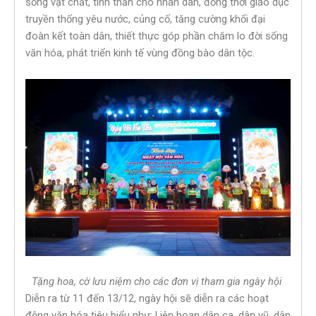
sống vật chất, tinh thần cho nhân dân, đồng thời giáo dục
truyền thống yêu nước, củng cố, tăng cường khối đại
đoàn kết toàn dân, thiết thực góp phần chăm lo đời sống
văn hóa, phát triển kinh tế vùng đồng bào dân tộc.
Tặng hoa, cờ lưu niệm cho các đơn vị tham gia ngày hội
Diễn ra từ 11 đến 13/12, ngày hội sẽ diễn ra các hoạt
động văn hóa tiêu biểu như: Liên hoan dân ca, dân vũ, dân