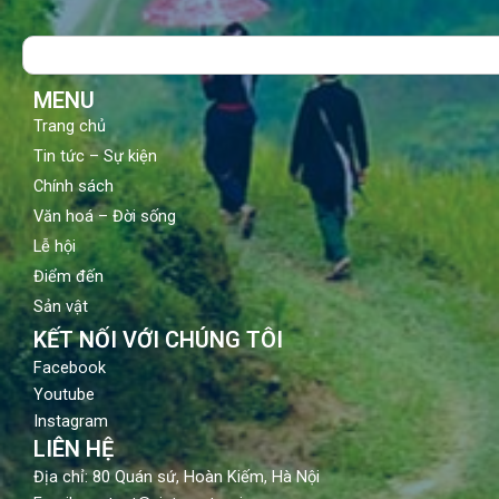
b
u
a
o
b
g
Search
o
e
r
k
a
m
MENU
Trang chủ
Tin tức – Sự kiện
Chính sách
Văn hoá – Đời sống
Lễ hội
Điểm đến
Sản vật
KẾT NỐI VỚI CHÚNG TÔI
Facebook
Youtube
Instagram
LIÊN HỆ
Địa chỉ: 80 Quán sứ, Hoàn Kiếm, Hà Nội