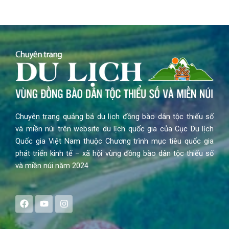
Chuyên trang quảng bá du lịch đồng bào dân tộc thiểu số
và miền núi trên website du lịch quốc gia của Cục Du lịch
Quốc gia Việt Nam thuộc Chương trình mục tiêu quốc gia
phát triển kinh tế – xã hội vùng đồng bào dân tộc thiểu số
và miền núi năm 2024
F
Y
I
a
o
n
c
u
s
e
t
t