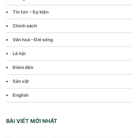
Tin tức – Sự kiện
Chính sách
Văn hoá – Đời sống
Lễ hội
Điểm đến
Sản vật
English
BÀI VIẾT MỚI NHẤT