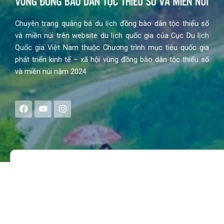
Chuyên trang quảng bá du lịch đồng bào dân tộc thiểu số
và miền núi trên website du lịch quốc gia của Cục Du lịch
Quốc gia Việt Nam thuộc Chương trình mục tiêu quốc gia
phát triển kinh tế – xã hội vùng đồng bào dân tộc thiểu số
và miền núi năm 2024
F
Y
I
a
o
n
c
u
s
e
t
t
b
u
a
o
b
g
Search
o
e
r
k
a
m
MENU
Trang chủ
Tin tức – Sự kiện
Chính sách