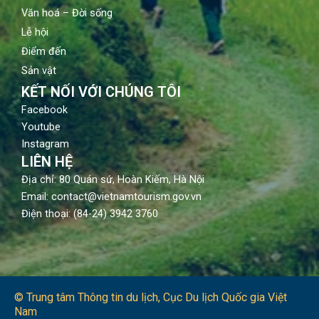
Văn hoá – Đời sống
Lễ hội
Điểm đến
Sản vật
KẾT NỐI VỚI CHÚNG TÔI
Facebook
Youtube
Instagram
LIÊN HỆ
Địa chỉ: 80 Quán sứ, Hoàn Kiếm, Hà Nội
Email: contact@vietnamtourism.gov.vn
Điện thoại: (84-24) 3942 3760
© Trung tâm Thông tin du lịch​, Cục Du lịch Quốc gia Việt
Nam