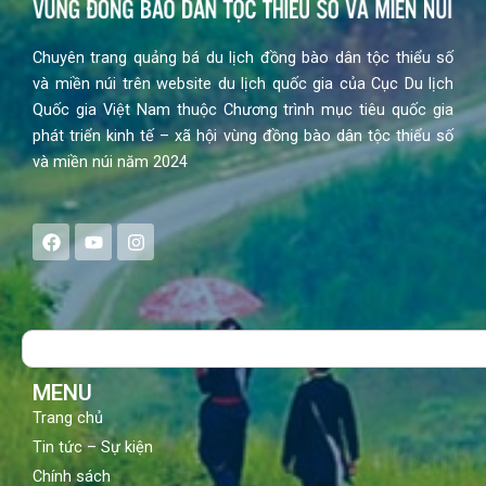
Chuyên trang quảng bá du lịch đồng bào dân tộc thiểu số
và miền núi trên website du lịch quốc gia của Cục Du lịch
Quốc gia Việt Nam thuộc Chương trình mục tiêu quốc gia
phát triển kinh tế – xã hội vùng đồng bào dân tộc thiểu số
và miền núi năm 2024
F
Y
I
a
o
n
c
u
s
e
t
t
b
u
a
o
b
g
Search
o
e
r
k
a
m
MENU
Trang chủ
Tin tức – Sự kiện
Chính sách