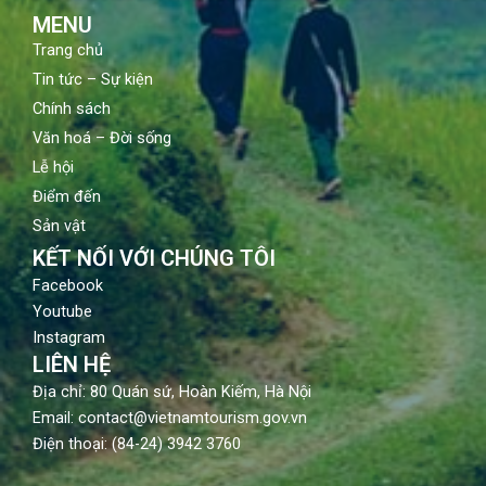
m
MENU
Trang chủ
Tin tức – Sự kiện
Chính sách
Văn hoá – Đời sống
Lễ hội
Điểm đến
Sản vật
KẾT NỐI VỚI CHÚNG TÔI
Facebook
Youtube
Instagram
LIÊN HỆ
Địa chỉ: 80 Quán sứ, Hoàn Kiếm, Hà Nội
Email: contact@vietnamtourism.gov.vn
Điện thoại: (84-24) 3942 3760