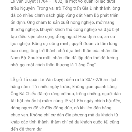
Lê Văn Duyệt (1764 – 1832) là một võ quan lỗi lạc dưới
triều Nguyễn. Trong vai trò Tổng trấn Gia Định thành, ông
đã có nhiều chính sách giúp vùng đất Nam Bộ phát triển
ổn định. Ông chăm lo sản xuất nông nghiệp, mở mang
thương nghiệp, khuyến khích thủ công nghiệp và đặc biệt
tạo điều kiện cho cộng đồng người Hoa định cư, an cư
lạc nghiệp. Bằng sự công minh, quyết đoán và tấm lòng
bao dung, ông trở thành chỗ dựa tinh thần của nhân dân
Nam Bộ. Sau khi mất, nhân dân đã lập đền thờ để tưởng
nhớ, gọi một cách thân thương là “Lăng Ông”.
Lễ giỗ Tả quân Lê Văn Duyệt diễn ra từ 30/7-2/8 âm lịch
hằng năm. Từ nhiều ngày trước, không gian quanh Lăng
Ông Bà Chiểu đã rộn ràng cờ hoa, trống chiêng, người dân
tất bật chuẩn bị mâm cúng, lễ vật. Khi ngày chính hội đến,
dòng người đổ về đây đông đúc, có khi lên đến hàng
chục vạn. Không chỉ cư dân địa phương mà du khách từ
khắp các tỉnh thành, thậm chí cả du khách quốc tế, cũng
đến để tham dự.