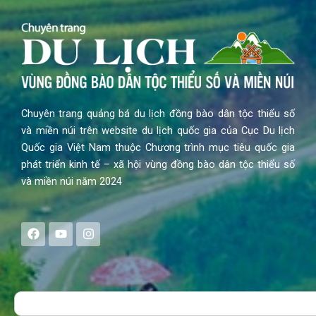
Chuyên trang quảng bá du lịch đồng bào dân tộc thiểu số
và miền núi trên website du lịch quốc gia của Cục Du lịch
Quốc gia Việt Nam thuộc Chương trình mục tiêu quốc gia
phát triển kinh tế – xã hội vùng đồng bào dân tộc thiểu số
và miền núi năm 2024
F
Y
I
a
o
n
c
u
s
e
t
t
b
u
a
o
b
g
Search
o
e
r
k
a