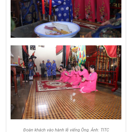
Đoàn khách vào hành lễ viếng Ông
.
Ảnh: TITC