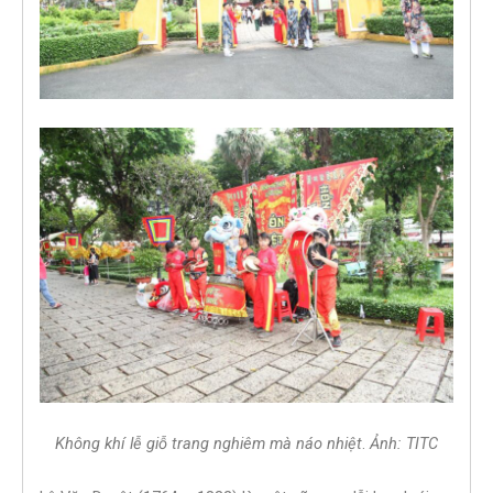
Không khí lễ giỗ trang nghiêm mà náo nhiệt
.
Ảnh: TITC