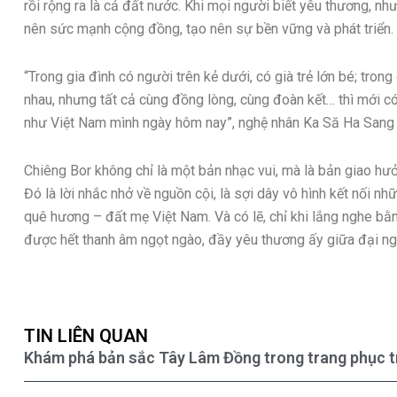
rồi rộng ra là cả đất nước. Khi mọi người biết yêu thương, nh
nên sức mạnh cộng đồng, tạo nên sự bền vững và phát triển.
“Trong gia đình có người trên kẻ dưới, có già trẻ lớn bé; tro
nhau, nhưng tất cả cùng đồng lòng, cùng đoàn kết… thì mới 
như Việt Nam mình ngày hôm nay”, nghệ nhân Ka Să Ha Sang 
Chiêng Bor không chỉ là một bản nhạc vui, mà là bản giao hưởn
Đó là lời nhắc nhở về nguồn cội, là sợi dây vô hình kết nối 
quê hương – đất mẹ Việt Nam. Và có lẽ, chỉ khi lắng nghe bằ
được hết thanh âm ngọt ngào, đầy yêu thương ấy giữa đại n
TIN LIÊN QUAN
Khám phá bản sắc Tây Lâm Đồng trong trang phục t