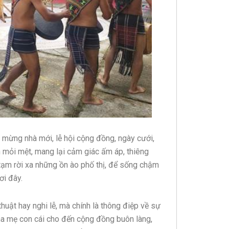
ễ mừng nhà mới, lễ hội cộng đồng, ngày cưới,
n mỏi mệt, mang lại cảm giác ấm áp, thiêng
ể tạm rời xa những ồn ào phố thị, để sống chậm
ơi đây.
huật hay nghi lễ, mà chính là thông điệp về sự
ha mẹ con cái cho đến cộng đồng buôn làng,