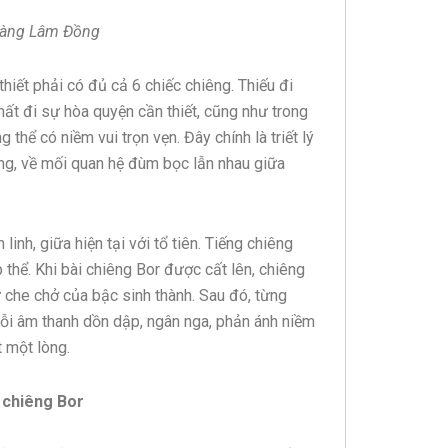
 tàng Lâm Đồng
hiết phải có đủ cả 6 chiếc chiêng. Thiếu đi
mất đi sự hòa quyện cần thiết, cũng như trong
thể có niềm vui trọn vẹn. Đây chính là triết lý
ng, về mối quan hệ đùm bọc lẫn nhau giữa
linh, giữa hiện tại với tổ tiên. Tiếng chiêng
 thể. Khi bài chiêng Bor được cất lên, chiêng
ự che chở của bậc sinh thành. Sau đó, từng
uỗi âm thanh dồn dập, ngân nga, phản ánh niềm
 một lòng.
 chiêng Bor