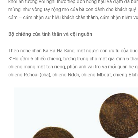
khỏi ấn tượng với nghi thức tiếp đón nồng hậu và đậm đà bản
mừng, như vòng tay rộng mở của bà con dành cho khách quý. 
cảm – cảm nhận sự hiếu khách chân thành, cảm nhận niềm vui
Bộ chiêng của tình thân và cội nguồn
Theo nghệ nhân Ka Să Ha Sang, một người con ưu tú của buôn
K’Ho gồm 6 chiếc chiêng, tượng trưng cho một gia đình 6 thàn
chiêng mang một tên riêng, phản ánh vai trò và mối quan hệ g
chiêng Rơnoai (cha), chiêng Ndơn, chiêng Mboăt, chiêng Blah