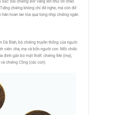
 sắc: bài chiêng Bor vang lên như lời chào
Tiếng chiêng không chỉ để nghe, mà còn để
 hân hoan lan tỏa qua từng nhịp chiêng ngân.
 Dà Blah, bộ chiêng truyền thống của người
h viên: cha, mẹ và bốn người con. Mỗi chiếc
ia đình gắn bó mật thiết: chiêng Me (mẹ),
 và chiêng Cồng (các con).