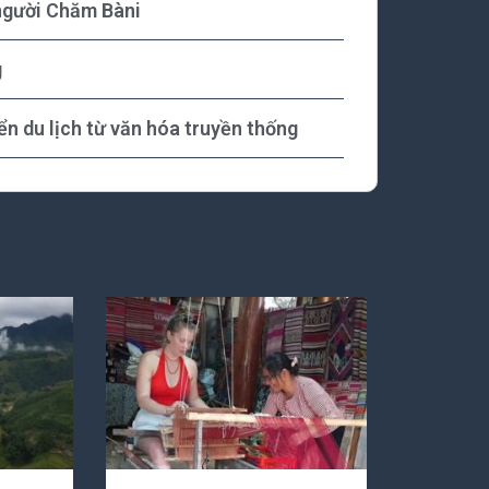
người Chăm Bàni
g
n du lịch từ văn hóa truyền thống