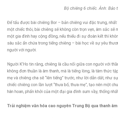
Bộ chiêng 6 chiếc. Ảnh: Bảo
Để tấu được bài chiêng Bor – bản chiêng vui đặc trưng, nhất t
một chiếc thôi, bài chiêng sẽ không còn trọn vẹn, âm sắc sẽ 
một gia đình hay cộng đồng, nếu thiếu đi sự đoàn kết thì không 
sâu sắc ẩn chứa trong tiếng chiêng – bài học về sự yêu thươ
người với người.
Người K’Ho tin rằng, chiêng là cầu nối giữa con người với thần 
không đơn thuần là âm thanh, mà là tiếng lòng, là tâm thức tập
mẹ và chiêng cha sẽ “lên tiếng” trước, như lời dẫn dắt, như s
chiếc chiêng con lần lượt “thưa bố, thưa mẹ”, tạo nên một ch
hân hoan, phấn khởi của một đại gia đình sum vầy, thống nhất
Trải nghiệm văn hóa cao nguyên Trung Bộ qua thanh âm