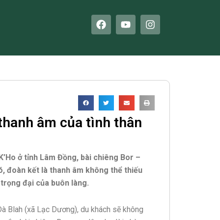
F
Y
I
a
o
n
c
u
s
e
t
t
b
u
a
o
b
g
o
e
r
k
a
m
thanh âm của tình thân
’Ho ở tỉnh Lâm Đồng, bài chiêng Bor –
ó, đoàn kết là thanh âm không thể thiếu
 trọng đại của buôn làng.
à Blah (xã Lạc Dương), du khách sẽ không