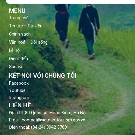
k
a
m
MENU
Trang chủ
Tin tức – Sự kiện
Chính sách
Văn hoá – Đời sống
Lễ hội
Điểm đến
Sản vật
KẾT NỐI VỚI CHÚNG TÔI
Facebook
Youtube
Instagram
LIÊN HỆ
Địa chỉ: 80 Quán sứ, Hoàn Kiếm, Hà Nội
Email: contact@vietnamtourism.gov.vn
Điện thoại: (84-24) 3942 3760