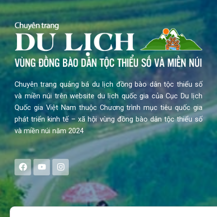
Chuyên trang quảng bá du lịch đồng bào dân tộc thiểu số
và miền núi trên website du lịch quốc gia của Cục Du lịch
Quốc gia Việt Nam thuộc Chương trình mục tiêu quốc gia
phát triển kinh tế – xã hội vùng đồng bào dân tộc thiểu số
và miền núi năm 2024
F
Y
I
a
o
n
c
u
s
e
t
t
b
u
a
o
b
g
Search
o
e
r