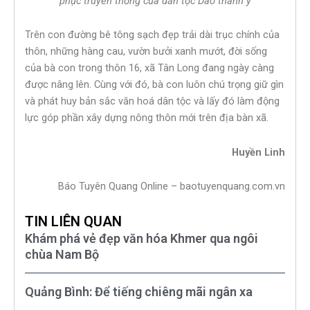
phục truyền thống của dân tộc Dao thanh y
Trên con đường bê tông sạch đẹp trải dài trục chính của
thôn, những hàng cau, vườn bưởi xanh mướt, đời sống
của bà con trong thôn 16, xã Tân Long đang ngày càng
được nâng lên. Cùng với đó, bà con luôn chú trọng giữ gìn
và phát huy bản sắc văn hoá dân tộc và lấy đó làm động
lực góp phần xây dựng nông thôn mới trên địa bàn xã.
Huyền Linh
Báo Tuyên Quang Online – baotuyenquang.com.vn
TIN LIÊN QUAN
Khám phá vẻ đẹp văn hóa Khmer qua ngôi
chùa Nam Bộ
Quảng Bình: Để tiếng chiêng mãi ngân xa