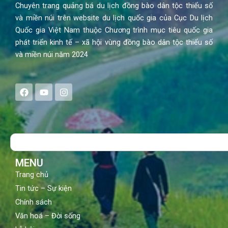
Chuyên trang quảng bá du lịch đồng bào dân tộc thiểu số
và miền núi trên website du lịch quốc gia của Cục Du lịch
Quốc gia Việt Nam thuộc Chương trình mục tiêu quốc gia
phát triển kinh tế – xã hội vùng đồng bào dân tộc thiểu số
và miền núi năm 2024
F
Y
I
a
o
n
c
u
s
e
t
t
b
u
a
o
b
g
Search
o
e
r
k
a
m
MENU
Trang chủ
Tin tức – Sự kiện
Chính sách
Văn hoá – Đời sống