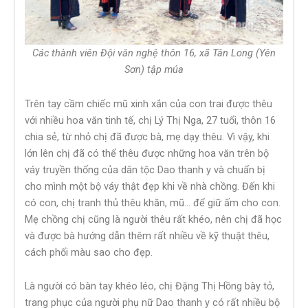
Các thành viên Đội văn nghệ thôn 16, xã Tân Long (Yên
Sơn) tập múa
Trên tay cầm chiếc mũ xinh xắn của con trai được thêu
với nhiều hoa văn tinh tế, chị Lý Thị Nga, 27 tuổi, thôn 16
chia sẻ, từ nhỏ chị đã được bà, mẹ dạy thêu. Vì vậy, khi
lớn lên chị đã có thể thêu được những hoa văn trên bộ
váy truyền thống của dân tộc Dao thanh y và chuẩn bị
cho mình một bộ váy thật đẹp khi về nhà chồng. Đến khi
có con, chị tranh thủ thêu khăn, mũ… để giữ ấm cho con.
Mẹ chồng chị cũng là người thêu rất khéo, nên chị đã học
và được bà hướng dẫn thêm rất nhiều về kỹ thuật thêu,
cách phối màu sao cho đẹp.
Là người có bàn tay khéo léo, chị Đặng Thị Hồng bày tỏ,
trang phục của người phụ nữ Dao thanh y có rất nhiều bộ