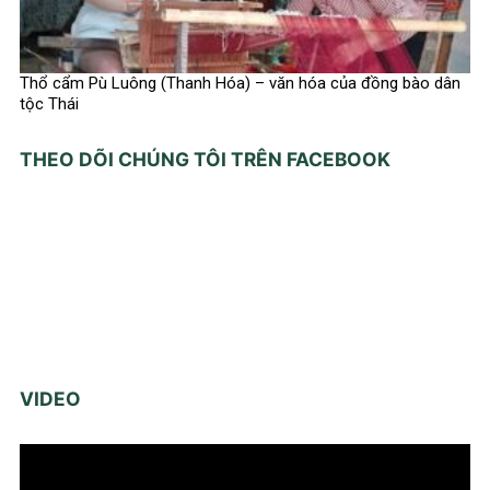
Thổ cẩm Pù Luông (Thanh Hóa) – văn hóa của đồng bào dân
tộc Thái
THEO DÕI CHÚNG TÔI TRÊN FACEBOOK
VIDEO