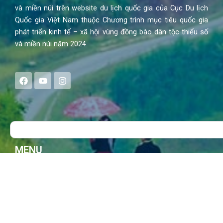
và miền núi trên website du lịch quốc gia của Cục Du lịch
Quốc gia Việt Nam thuộc Chương trình mục tiêu quốc gia
phát triển kinh tế – xã hội vùng đồng bào dân tộc thiểu số
và miền núi năm 2024
F
Y
I
a
o
n
c
u
s
e
t
t
b
u
a
o
b
g
Search
o
e
r
k
a
m
MENU
Trang chủ
Tin tức – Sự kiện
Chính sách
Văn hoá – Đời sống
Lễ hội