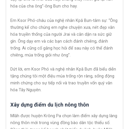
hóa của cha ông”-ông Bưn cho hay.
Em Ksor Phó-cháu của nghệ nhân Kpă Bưn-tâm sự: “Ông
thường kể cho chúng em nghe chuyện xưa, nét đẹp văn
hóa truyền thống của người Jrai và căn dặn ra sức giữ
gìn. Ông dạy em và các bạn cách đánh chiêng, đánh
trống. Ai cũng cố gắng học hỏi để sau này có thể đánh
chiêng, múa trống giỏi như ông”.
Dứt lời, em Ksor Phó và nghệ nhân Kpă Bưn đã biểu diễn
tặng chúng tôi một điệu múa trống rộn ràng, sống động
minh chứng cho sự tiếp nối và trao truyền vốn quý văn
hóa Tây Nguyên.
Xây dựng điểm du lịch nông thôn
Mlăh được huyện Krông Pa chọn làm điểm xây dựng làng
nông thôn mới trong vùng đồng bào dân tộc thiểu số.