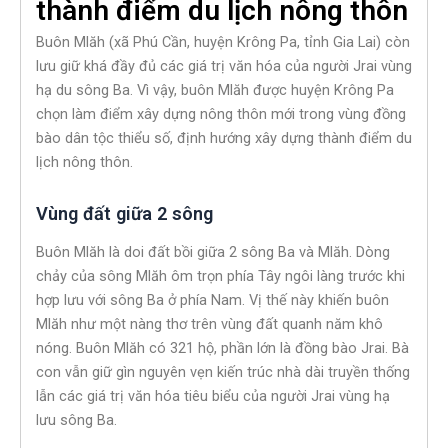
thành điểm du lịch nông thôn
Buôn Mlăh (xã Phú Cần, huyện Krông Pa, tỉnh Gia Lai) còn
lưu giữ khá đầy đủ các giá trị văn hóa của người Jrai vùng
hạ du sông Ba. Vì vậy, buôn Mlăh được huyện Krông Pa
chọn làm điểm xây dựng nông thôn mới trong vùng đồng
bào dân tộc thiểu số, định hướng xây dựng thành điểm du
lịch nông thôn.
Vùng đất giữa 2 sông
Buôn Mlăh là doi đất bồi giữa 2 sông Ba và Mlăh. Dòng
chảy của sông Mlăh ôm trọn phía Tây ngôi làng trước khi
hợp lưu với sông Ba ở phía Nam. Vị thế này khiến buôn
Mlăh như một nàng thơ trên vùng đất quanh năm khô
nóng. Buôn Mlăh có 321 hộ, phần lớn là đồng bào Jrai. Bà
con vẫn giữ gìn nguyên vẹn kiến trúc nhà dài truyền thống
lẫn các giá trị văn hóa tiêu biểu của người Jrai vùng hạ
lưu sông Ba.