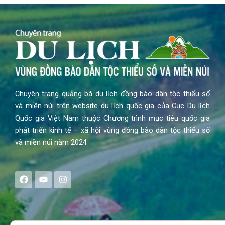
Chuyên trang quảng bá du lịch đồng bào dân tộc thiểu số
và miền núi trên website du lịch quốc gia của Cục Du lịch
Quốc gia Việt Nam thuộc Chương trình mục tiêu quốc gia
phát triển kinh tế – xã hội vùng đồng bào dân tộc thiểu số
và miền núi năm 2024
F
Y
I
a
o
n
c
u
s
e
t
t
b
u
a
o
b
g
Search