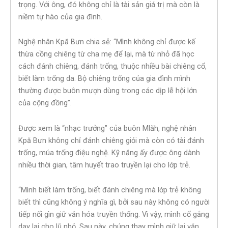
trọng. Với ông, đó không chỉ là tài sản giá trị mà còn là
niềm tự hào của gia đình.
Nghệ nhân Kpă Bưn chia sẻ: “Mình không chỉ được kế
thừa cồng chiêng từ cha mẹ để lại, mà từ nhỏ đã học
cách đánh chiêng, đánh trống, thuộc nhiều bài chiêng cổ,
biết làm trống da. Bộ chiêng trống của gia đình mình
thường được buôn mượn dùng trong các dịp lễ hội lớn
của cộng đồng”.
Được xem là “nhạc trưởng” của buôn Mlăh, nghệ nhân
Kpă Bưn không chỉ đánh chiêng giỏi mà còn có tài đánh
trống, múa trống điệu nghệ. Kỹ năng ấy được ông dành
nhiều thời gian, tâm huyết trao truyền lại cho lớp trẻ.
“Mình biết làm trống, biết đánh chiêng mà lớp trẻ không
biết thì cũng không ý nghĩa gì, bởi sau này không có người
tiếp nối gìn giữ văn hóa truyền thống. Vì vậy, mình cố gắng
dạy lại cho lũ nhỏ. Sau này, chúng thay mình giữ lại văn