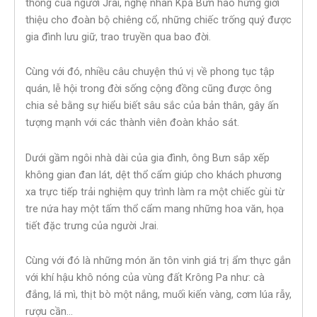
thống của người Jrai, nghệ nhân Kpă Bưn hào hứng giới
thiệu cho đoàn bộ chiêng cổ, những chiếc trống quý được
gia đình lưu giữ, trao truyền qua bao đời.
Cùng với đó, nhiều câu chuyện thú vị về phong tục tập
quán, lễ hội trong đời sống cộng đồng cũng được ông
chia sẻ bằng sự hiểu biết sâu sắc của bản thân, gây ấn
tượng mạnh với các thành viên đoàn khảo sát.
Dưới gầm ngôi nhà dài của gia đình, ông Bưn sắp xếp
không gian đan lát, dệt thổ cẩm giúp cho khách phương
xa trực tiếp trải nghiệm quy trình làm ra một chiếc gùi từ
tre nứa hay một tấm thổ cẩm mang những hoa văn, họa
tiết đặc trưng của người Jrai.
Cùng với đó là những món ăn tôn vinh giá trị ẩm thực gắn
với khí hậu khô nóng của vùng đất Krông Pa như: cà
đắng, lá mì, thịt bò một nắng, muối kiến vàng, cơm lúa rẫy,
rượu cần…