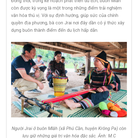
Đồng thời, trong kế hoạch phát triển du lịch, buôn Mlăh
còn được kỳ vọng là một trong những điểm trải nghiệm
văn hóa thú vị. Với sự định hướng, giúp sức của chính
quyền địa phương, bà con Jrai nơi đây dần có ý thức xây
dựng buôn thành điểm đến du lịch hấp dẫn.
Người Jrai ở buôn Mlăh (xã Phú Cần, huyện Krông Pa) còn
lưu giữ những giá trị văn hóa đặc sắc. Ảnh: M.C