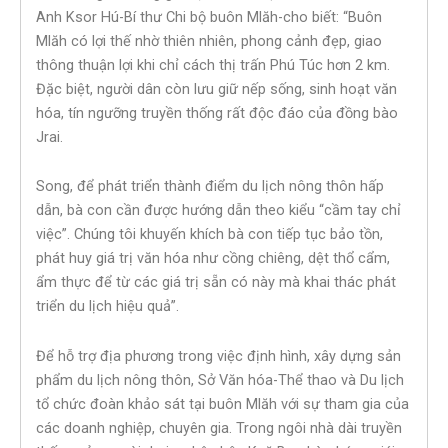
Anh Ksor Hú-Bí thư Chi bộ buôn Mlăh-cho biết: “Buôn
Mlăh có lợi thế nhờ thiên nhiên, phong cảnh đẹp, giao
thông thuận lợi khi chỉ cách thị trấn Phú Túc hơn 2 km.
Đặc biệt, người dân còn lưu giữ nếp sống, sinh hoạt văn
hóa, tín ngưỡng truyền thống rất độc đáo của đồng bào
Jrai.
Song, để phát triển thành điểm du lịch nông thôn hấp
dẫn, bà con cần được hướng dẫn theo kiểu “cầm tay chỉ
việc”. Chúng tôi khuyến khích bà con tiếp tục bảo tồn,
phát huy giá trị văn hóa như cồng chiêng, dệt thổ cẩm,
ẩm thực để từ các giá trị sẵn có này mà khai thác phát
triển du lịch hiệu quả”.
Để hỗ trợ địa phương trong việc định hình, xây dựng sản
phẩm du lịch nông thôn, Sở Văn hóa-Thể thao và Du lịch
tổ chức đoàn khảo sát tại buôn Mlăh với sự tham gia của
các doanh nghiệp, chuyên gia. Trong ngôi nhà dài truyền