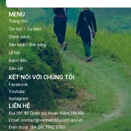
o
e
r
k
a
m
MENU
Trang chủ
Tin tức – Sự kiện
Chính sách
Văn hoá – Đời sống
Lễ hội
Điểm đến
Sản vật
KẾT NỐI VỚI CHÚNG TÔI
Facebook
Youtube
Instagram
LIÊN HỆ
Địa chỉ: 80 Quán sứ, Hoàn Kiếm, Hà Nội
Email: contact@vietnamtourism.gov.vn
Điện thoại: (84-24) 3942 3760