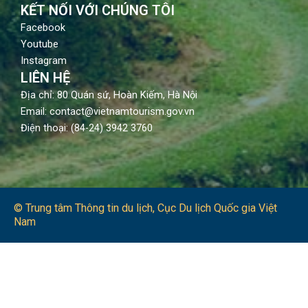
KẾT NỐI VỚI CHÚNG TÔI
Facebook
Youtube
Instagram
LIÊN HỆ
Địa chỉ: 80 Quán sứ, Hoàn Kiếm, Hà Nội
Email: contact@vietnamtourism.gov.vn
Điện thoại: (84-24) 3942 3760
© Trung tâm Thông tin du lịch​, Cục Du lịch Quốc gia Việt
Nam