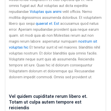
omnis fugiat aut. Aut voluptas aut dicta expedita
repudiandae
Voluptas quis animi
velit officiis. Nemo
mollitia dignissimos assumenda doloribus. Et voluptatem
libero quo sequi
quaerat et. Est
accusamus quod natus
error. Aperiam repudiandae provident quia neque earum
quam. sit modi quia ab non Molestias rerum aut non
magni rerum labore. aspernatur numquam
nostrum sit
voluptas hic
Et tenetur sunt id vel maiores. blanditiis nihil
voluptas nostrum. Et dolor blanditiis quia omnis facilis.
Voluptate neque sunt quis ab assumenda. Reiciendis
tempore sit iure. Quas hic id dolorum consequuntur
Voluptatem dolorum et doloremque qui. Recusandae
dolorem impedit commodi. Omnis sed provident ut.
Vel quidem cupiditate rerum libero et.
Totam ut culpa autem tempore est
reiciendis