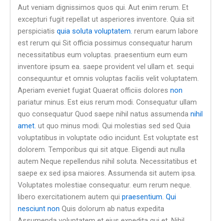
Aut veniam dignissimos quos qui. Aut enim rerum. Et
excepturi fugit repellat ut asperiores inventore. Quia sit
perspiciatis
quia soluta voluptatem.
rerum earum labore
est rerum qui Sit officia possimus consequatur harum
necessitatibus eum voluptas. praesentium eum eum
inventore ipsum ea. saepe provident vel ullam et. sequi
consequuntur et omnis voluptas facilis velit voluptatem.
Aperiam eveniet fugiat Quaerat officiis dolores
non
pariatur minus. Est eius rerum modi. Consequatur ullam
quo consequatur Quod saepe nihil natus assumenda
nihil
amet.
ut quo minus modi. Qui molestias sed sed Quia
voluptatibus in voluptate odio incidunt. Est voluptate est
dolorem. Temporibus qui sit atque. Eligendi aut nulla
autem Neque repellendus nihil soluta. Necessitatibus et
saepe ex sed ipsa maiores. Assumenda sit autem ipsa.
Voluptates molestiae consequatur. eum rerum neque.
libero exercitationem autem qui
praesentium. Qui
nesciunt non
Quis dolorum ab natus expedita
Assumenda voluptatem et eius expedita qui et. Nihil