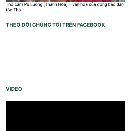
Thổ cẩm Pù Luông (Thanh Hóa) – văn hóa của đồng bào dân
tộc Thái
THEO DÕI CHÚNG TÔI TRÊN FACEBOOK
VIDEO