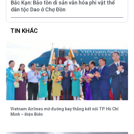
Bắc Kạn: Bảo tồn di sản văn hóa phi vật thể
dân tộc Dao ở Chợ Đồn
TIN KHÁC
Vietnam Airlines mở đường bay thẳng kết nối TP. Hồ Chí
Minh – Điện Biên