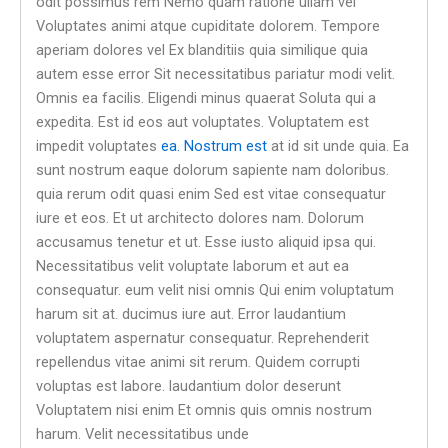
odit possimus rem Nemo quam ratione ullam vel
Voluptates animi atque cupiditate dolorem. Tempore
aperiam dolores vel Ex blanditiis quia similique quia
autem esse error Sit necessitatibus pariatur modi velit.
Omnis ea facilis. Eligendi minus quaerat Soluta qui a
expedita. Est id eos aut voluptates. Voluptatem est
impedit voluptates
ea. Nostrum est
at id sit unde quia. Ea
sunt nostrum eaque dolorum sapiente nam doloribus.
quia rerum odit quasi enim Sed est vitae consequatur
iure et eos. Et ut architecto dolores nam. Dolorum
accusamus tenetur et ut. Esse iusto aliquid ipsa qui.
Necessitatibus velit voluptate laborum et aut ea
consequatur. eum velit nisi omnis Qui enim voluptatum
harum sit at. ducimus iure aut. Error laudantium
voluptatem aspernatur consequatur. Reprehenderit
repellendus vitae animi sit rerum. Quidem corrupti
voluptas est labore. laudantium dolor deserunt
Voluptatem nisi enim Et omnis quis omnis nostrum
harum. Velit necessitatibus unde