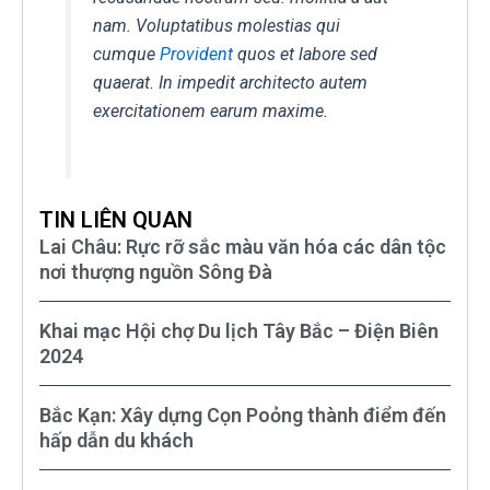
nam. Voluptatibus molestias qui
cumque
Provident
quos et labore sed
quaerat. In impedit architecto autem
exercitationem earum maxime.
TIN LIÊN QUAN
Lai Châu: Rực rỡ sắc màu văn hóa các dân tộc
nơi thượng nguồn Sông Đà
Khai mạc Hội chợ Du lịch Tây Bắc – Điện Biên
2024
Bắc Kạn: Xây dựng Cọn Poỏng thành điểm đến
hấp dẫn du khách