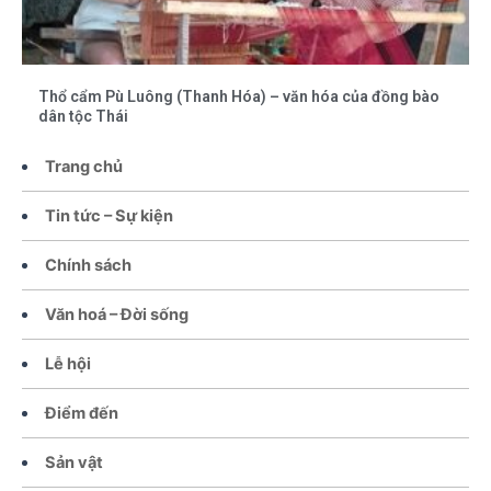
Thổ cẩm Pù Luông (Thanh Hóa) – văn hóa của đồng bào
dân tộc Thái
Trang chủ
Tin tức – Sự kiện
Chính sách
Văn hoá – Đời sống
Lễ hội
Điểm đến
Sản vật