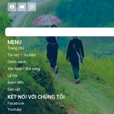
F
Y
I
a
o
n
c
u
s
e
t
t
b
u
a
o
b
g
Search
o
e
r
k
a
m
MENU
Trang chủ
Tin tức – Sự kiện
Chính sách
Văn hoá – Đời sống
Lễ hội
Điểm đến
Sản vật
KẾT NỐI VỚI CHÚNG TÔI
Facebook
Youtube