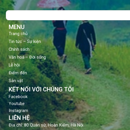
b
u
a
o
b
g
Search
o
e
r
k
a
m
MENU
Trang chủ
Tin tức – Sự kiện
Chính sách
Văn hoá – Đời sống
Lễ hội
Điểm đến
Sản vật
KẾT NỐI VỚI CHÚNG TÔI
Facebook
Youtube
Instagram
LIÊN HỆ
Địa chỉ: 80 Quán sứ, Hoàn Kiếm, Hà Nội