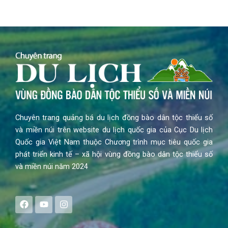
Chuyên trang quảng bá du lịch đồng bào dân tộc thiểu số
và miền núi trên website du lịch quốc gia của Cục Du lịch
Quốc gia Việt Nam thuộc Chương trình mục tiêu quốc gia
phát triển kinh tế – xã hội vùng đồng bào dân tộc thiểu số
và miền núi năm 2024
F
Y
I
a
o
n
c
u
s
e
t
t