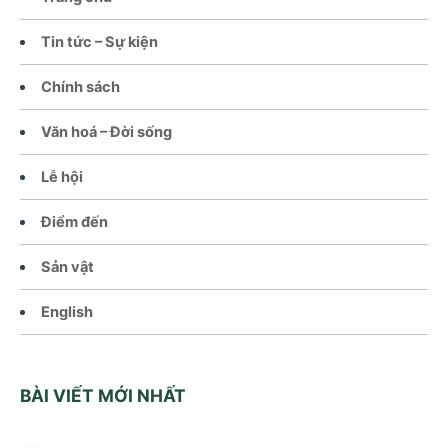
Tin tức – Sự kiện
Chính sách
Văn hoá – Đời sống
Lễ hội
Điểm đến
Sản vật
English
BÀI VIẾT MỚI NHẤT