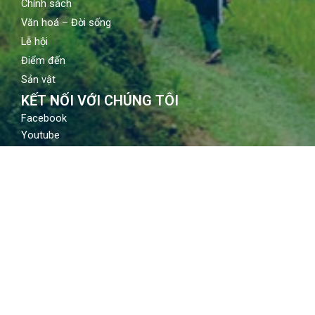
Chính sách
Văn hoá – Đời sống
Lễ hội
Điểm đến
Sản vật
KẾT NỐI VỚI CHÚNG TÔI
Facebook
Youtube
Instagram
LIÊN HỆ
Địa chỉ: 80 Quán sứ, Hoàn Kiếm, Hà Nội
Email: contact@vietnamtourism.gov.vn
Điện thoại: (84-24) 3942 3760
© Trung tâm Thông tin du lịch​, Cục Du lịch Quốc gia Việt