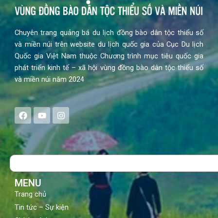
Chuyên trang quảng bá du lịch đồng bào dân tộc thiểu số
và miền núi trên website du lịch quốc gia của Cục Du lịch
Quốc gia Việt Nam thuộc Chương trình mục tiêu quốc gia
phát triển kinh tế – xã hội vùng đồng bào dân tộc thiểu số
và miền núi năm 2024
F
Y
I
a
o
n
c
u
s
e
t
t
b
u
a
o
b
g
Search
o
e
r
k
a
m
MENU
Trang chủ
Tin tức – Sự kiện