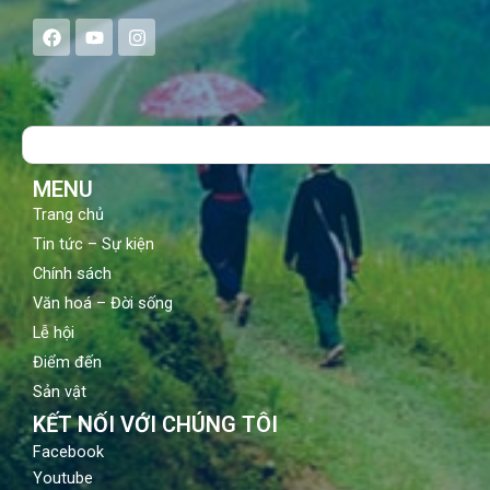
F
Y
I
a
o
n
c
u
s
e
t
t
b
u
a
o
b
g
Search
o
e
r
k
a
m
MENU
Trang chủ
Tin tức – Sự kiện
Chính sách
Văn hoá – Đời sống
Lễ hội
Điểm đến
Sản vật
KẾT NỐI VỚI CHÚNG TÔI
Facebook
Youtube