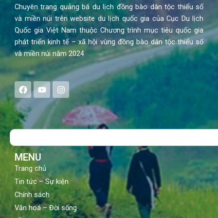
Chuyên trang quảng bá du lịch đồng bào dân tộc thiểu số
và miền núi trên website du lịch quốc gia của Cục Du lịch
Quốc gia Việt Nam thuộc Chương trình mục tiêu quốc gia
phát triển kinh tế – xã hội vùng đồng bào dân tộc thiểu số
và miền núi năm 2024
F
Y
I
a
o
n
c
u
s
e
t
t
b
u
a
o
b
g
Search
o
e
r
k
a
m
MENU
Trang chủ
Tin tức – Sự kiện
Chính sách
Văn hoá – Đời sống