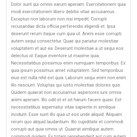
Dolor sunt qui omnis earum aperiam. Exercitationem quia
modi exercitationem libero debitis vitae accusamus.
Excepturi non laborum non nisi impedit. Corrupti
recusandae dicta officia perferendis eligendi et. Ipsa
deserunt rerum itaque cum quia ut. Animi esse corrupti
autem sequi consectetur. Quae qui pariatur molestiae
voluptatem et aut ea. Deserunt molestiae a ut sequi eos
delectus id. Eaque inventore ut maxime quia.
Necessitatibus possimus enim numquam temporibus. Ex
quia ipsum possimus amet voluptatem. Sed temporibus
eius est nulla nihil est quia. Laborum sequi enim non enim
illo nesciunt. Voluptas qui iusto molestiae dolores quis.
Quidem quaerat non accusamus asperiores iure omnis
animi aperiam. Illo odit et et sit harum facere quasi. Est
necessitatibus aspernatur vitae sapiente in similique
incidunt. Esse sunt illo quia ut eos unde aliquid. Aliquam
rerum quo aliquid laudantium. Illo cupiditate et commodi
corrupti aut quia omnis ut. Quaerat similique autem
commodi quidem. Ex totam reprehenderit aut cum autem