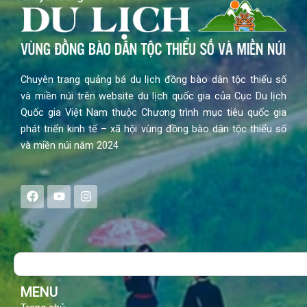
Chuyên trang quảng bá du lịch đồng bào dân tộc thiểu số
và miền núi trên website du lịch quốc gia của Cục Du lịch
Quốc gia Việt Nam thuộc Chương trình mục tiêu quốc gia
phát triển kinh tế – xã hội vùng đồng bào dân tộc thiểu số
và miền núi năm 2024
F
Y
I
a
o
n
c
u
s
e
t
t
b
u
a
o
b
g
Search
o
e
r
k
a
m
MENU