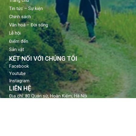
Trang chủ
Tin tức – Sự kiện
Chính sách
Văn hoá – Đời sống
Lễ hội
Điểm đến
Sản vật
KẾT NỐI VỚI CHÚNG TÔI
Facebook
Youtube
Instagram
LIÊN HỆ
Địa chỉ: 80 Quán sứ, Hoàn Kiếm, Hà Nội
Email: contact@vietnamtourism.gov.vn
Điện thoại: (84-24) 3942 3760