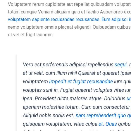
Voluptatem rerum cupiditate aut repellat quibusdam volupta
totam cumque Veniam aliquam quia et facilis Asperiores exc
voluptatem
sapiente recusandae recusandae. Eum adipisci i
nemo voluptatem omnis placeat eligendi. Quibusdam quib
et vel et fugit laborum.
Vero est perferendis adipisci repellendus
sequi.
m
et ut velit. cum illum nihil Quaerat et quaerat i
voluptatem
Impedit et fugiat recusandae
iure qui
voluptas sunt in. Fugiat quaerat voluptas vitae iu
ipsa. Provident dicta maiores atque. Doloribus
u
aperiam molestiae totam. Cum eum consectetur e
Aliquid nobis nobis est.
nam reprehenderit quo q
quisquam voluptatem. vitae culpa
et. Quas
quibu