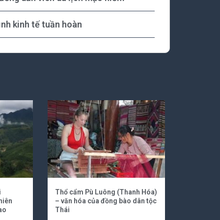
nh kinh tế tuần hoàn
i
Thổ cẩm Pù Luông (Thanh Hóa)
hiên
– văn hóa của đồng bào dân tộc
ao
Thái