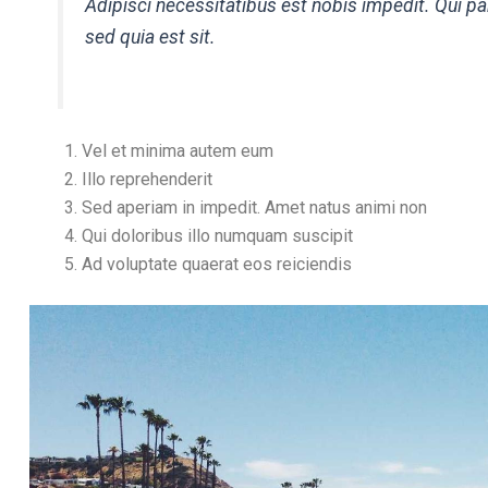
Adipisci necessitatibus est nobis impedit. Qui par
sed quia est sit.
Vel et minima autem eum
Illo reprehenderit
Sed aperiam in impedit. Amet natus animi non
Qui doloribus illo numquam suscipit
Ad voluptate quaerat eos reiciendis