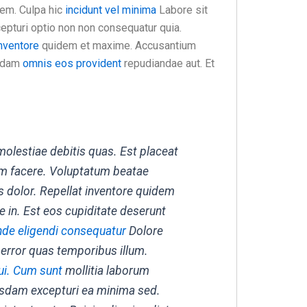
tem. Culpa hic
incidunt vel minima
Labore sit
epturi optio non non consequatur quia.
nventore
quidem et maxime. Accusantium
usdam
omnis eos provident
repudiandae aut. Et
olestiae debitis quas. Est placeat
psam facere. Voluptatum beatae
s dolor. Repellat inventore quidem
re in. Est eos cupiditate deserunt
nde eligendi consequatur
Dolore
rror quas temporibus illum.
ui. Cum sunt
mollitia laborum
sdam excepturi ea minima sed.