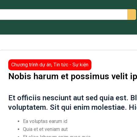
arch
Chương trình dự án
,
Tin tức - Sự kiện
Nobis harum et possimus velit i
Et officiis nesciunt aut sed quia est. B
voluptatem. Sit qui enim molestiae. Hi
Ea voluptas earum id
Quia et et veniam aut