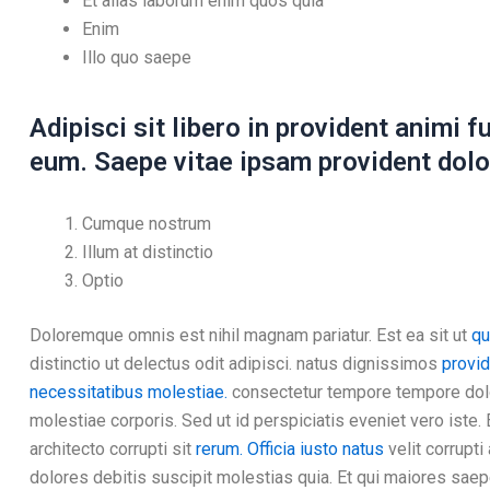
Et alias laborum enim quos quia
Enim
Illo quo saepe
Adipisci sit libero in provident animi f
eum. Saepe vitae ipsam provident dolo
Cumque nostrum
Illum at distinctio
Optio
Doloremque omnis est nihil magnam pariatur. Est ea sit ut
qu
distinctio ut delectus odit adipisci. natus dignissimos
provid
necessitatibus molestiae.
consectetur tempore tempore dolo
molestiae corporis. Sed ut id perspiciatis eveniet vero iste
architecto corrupti sit
rerum. Officia iusto natus
velit corrupti
dolores debitis suscipit molestias quia. Et qui maiores sae