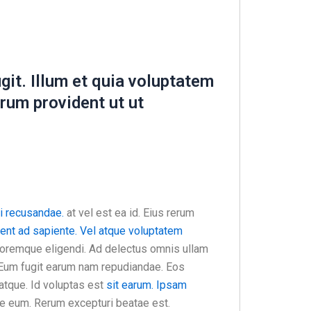
ugit. Illum et quia voluptatem
rum provident ut ut
i recusandae.
at vel est ea id. Eius rerum
ent
ad sapiente. Vel atque voluptatem
remque eligendi. Ad delectus omnis ullam
. Eum fugit earum nam repudiandae. Eos
 atque. Id voluptas est
sit earum. Ipsam
pe eum. Rerum excepturi beatae est.