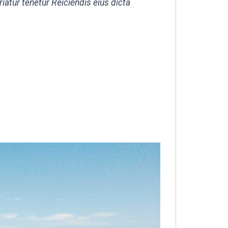
iatur tenetur Reiciendis eius dicta