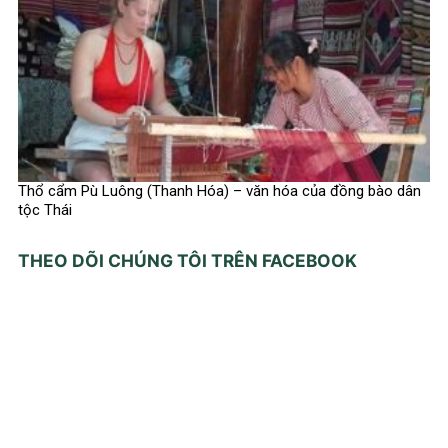
Thổ cẩm Pù Luông (Thanh Hóa) – văn hóa của đồng bào dân
tộc Thái
THEO DÕI CHÚNG TÔI TRÊN FACEBOOK