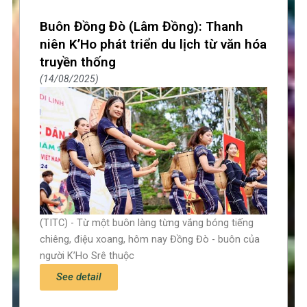
Page
Page
Page
Buôn Đồng Đò (Lâm Đồng): Thanh
niên K’Ho phát triển du lịch từ văn hóa
truyền thống
14/08/2025
(TITC) - Từ một buôn làng từng vắng bóng tiếng
chiêng, điệu xoang, hôm nay Đồng Đò - buôn của
người K’Ho Srê thuộc
See detail