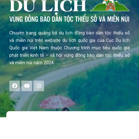
Chuyên trang quảng bá du lịch đồng bào dân tộc thiểu số
và miền núi trên website du lịch quốc gia của Cục Du lịch
Quốc gia Việt Nam thuộc Chương trình mục tiêu quốc gia
phát triển kinh tế – xã hội vùng đồng bào dân tộc thiểu số
và miền núi năm 2024
F
Y
I
a
o
n
c
u
s
e
t
t
b
u
a
o
b
g
Search
o
e
r
k
a
m
MENU
Trang chủ