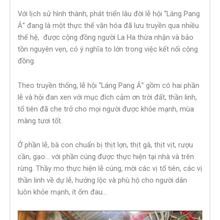
Với lịch sử hình thành, phát triển lâu đời lễ hội “Láng Pang
Ả” đang là một thực thể văn hóa đã lưu truyền qua nhiều
thế hệ, được cộng đồng người La Ha thừa nhận và bảo
tồn nguyên vẹn, có ý nghĩa to lớn trong việc kết nối cộng
đồng.
Theo truyền thống, lễ hội “Láng Pang Ả” gồm có hai phần
lễ và hội đan xen với mục đích cảm ơn trời đất, thần linh,
tổ tiên đã che trở cho mọi người được khỏe mạnh, mùa
màng tươi tốt.
Ở phần lễ, bà con chuẩn bị thịt lợn, thịt gà, thịt vịt, rượu
cần, gạo… với phần cúng được thực hiện tại nhà và trên
rừng. Thầy mo thực hiện lễ cúng, mời các vị tổ tiên, các vị
thần linh về dự lễ, hưởng lộc và phù hộ cho người dân
luôn khỏe mạnh, ít ốm đau…