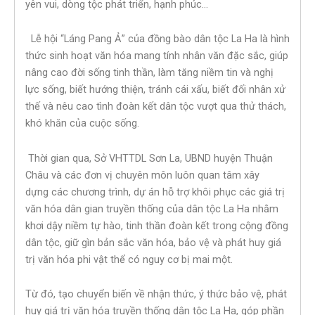
yên vui, dòng tộc phát triển, hạnh phúc…
Lễ hội “Láng Pang Ả” của đồng bào dân tộc La Ha là hình
thức sinh hoạt văn hóa mang tính nhân văn đặc sắc, giúp
nâng cao đời sống tinh thần, làm tăng niềm tin và nghị
lực sống, biết hướng thiện, tránh cái xấu, biết đối nhân xử
thế và nêu cao tình đoàn kết dân tộc vượt qua thử thách,
khó khăn của cuộc sống.
Thời gian qua, Sở VHTTDL Sơn La, UBND huyện Thuận
Châu và các đơn vị chuyên môn luôn quan tâm xây
dựng các chương trình, dự án hỗ trợ khôi phục các giá trị
văn hóa dân gian truyền thống của dân tộc La Ha nhằm
khơi dậy niềm tự hào, tinh thần đoàn kết trong cộng đồng
dân tộc, giữ gìn bản sắc văn hóa, bảo vệ và phát huy giá
trị văn hóa phi vật thể có nguy cơ bị mai một.
Từ đó, tạo chuyển biến về nhận thức, ý thức bảo vệ, phát
huy giá trị văn hóa truyền thống dân tộc La Ha, góp phần