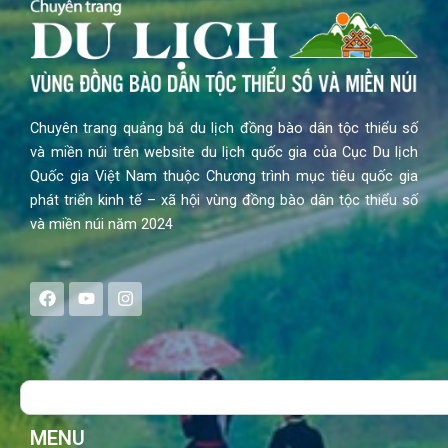
Chuyên trang quảng bá du lịch đồng bào dân tộc thiểu số
và miền núi trên website du lịch quốc gia của Cục Du lịch
Quốc gia Việt Nam thuộc Chương trình mục tiêu quốc gia
phát triển kinh tế – xã hội vùng đồng bào dân tộc thiểu số
và miền núi năm 2024
F
Y
I
a
o
n
c
u
s
e
t
t
b
u
a
o
b
g
Search
o
e
r
k
a
m
MENU