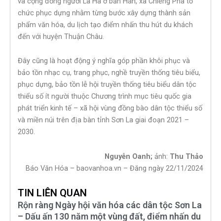
và cộng đồng người La Ha ở bản Hán, xã Chiềng Pha tổ
chức phục dựng nhằm từng bước xây dựng thành sản
phẩm văn hóa, du lịch tạo điểm nhấn thu hút du khách
đến với huyện Thuận Châu.
Đây cũng là hoạt động ý nghĩa góp phần khôi phục và
bảo tồn nhạc cụ, trang phục, nghề truyền thống tiêu biểu,
phục dựng, bảo tồn lễ hội truyền thống tiêu biểu dân tộc
thiểu số ít người thuộc Chương trình mục tiêu quốc gia
phát triển kinh tế – xã hội vùng đồng bào dân tộc thiểu số
và miền núi trên địa bàn tỉnh Sơn La giai đoạn 2021 –
2030.
Nguyễn Oanh;
ảnh:
Thu Thảo
Báo Văn Hóa – baovanhoa.vn – Đăng ngày 22/11/2024
TIN LIÊN QUAN
Rộn ràng Ngày hội văn hóa các dân tộc Sơn La
– Dấu ấn 130 năm một vùng đất, điểm nhấn du