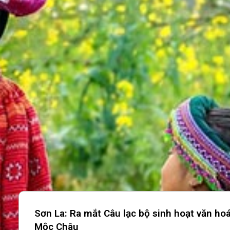
Sơn La: Ra mắt Câu lạc bộ sinh hoạt văn ho
Mộc Châu