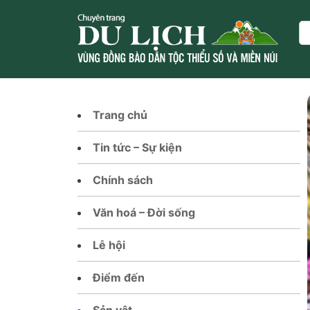
Skip
to
Se
content
Trang chủ
Tin tức – Sự kiện
Chính sách
Văn hoá – Đời sống
Lễ hội
Điểm đến
Sản vật