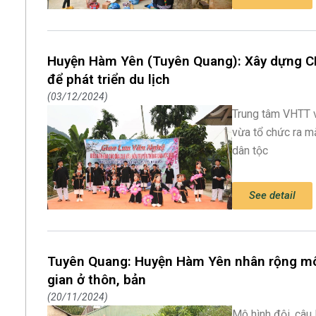
Huyện Hàm Yên (Tuyên Quang): Xây dựng CL
để phát triển du lịch
03/12/2024
Trung tâm VHTT 
vừa tổ chức ra m
dân tộc
See detail
Tuyên Quang: Huyện Hàm Yên nhân rộng mô 
gian ở thôn, bản
20/11/2024
Mô hình đội, câu