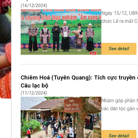
16/12/2024
Ngày 15/12, UBN
chức Lễ ra mắt C
See detail
Chiêm Hoá (Tuyên Quang): Tích cực truyền 
Câu lạc bộ
11/12/2024
Nhằm góp phần th
các dân tộc gắn v
See detail