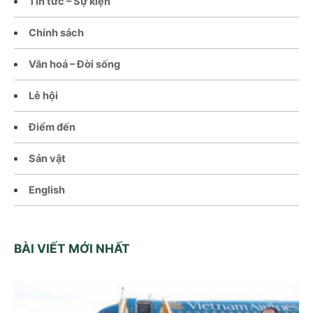
Tin tức – Sự kiện
Chính sách
Văn hoá – Đời sống
Lễ hội
Điểm đến
Sản vật
English
BÀI VIẾT MỚI NHẤT