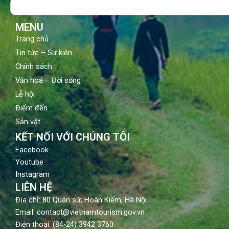
Search
o
e
r
k
a
m
MENU
Trang chủ
Tin tức – Sự kiện
Chính sách
Văn hoá – Đời sống
Lễ hội
Điểm đến
Sản vật
KẾT NỐI VỚI CHÚNG TÔI
Facebook
Youtube
Instagram
LIÊN HỆ
Địa chỉ: 80 Quán sứ, Hoàn Kiếm, Hà Nội
Email: contact@vietnamtourism.gov.vn
Điện thoại: (84-24) 3942 3760