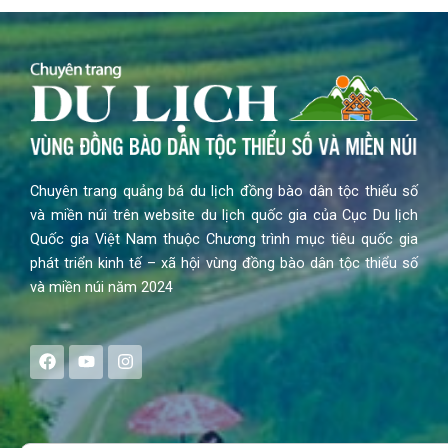
Chuyên trang quảng bá du lịch đồng bào dân tộc thiểu số
và miền núi trên website du lịch quốc gia của Cục Du lịch
Quốc gia Việt Nam thuộc Chương trình mục tiêu quốc gia
phát triển kinh tế – xã hội vùng đồng bào dân tộc thiểu số
và miền núi năm 2024
F
Y
I
a
o
n
c
u
s
e
t
t
b
u
a
o
b
g