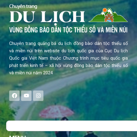
Chuyên trang quảng bá du lịch đồng bào dân tộc thiểu số
và miền núi trên website du lịch quốc gia của Cục Du lịch
Quốc gia Việt Nam thuộc Chương trình mục tiêu quốc gia
phát triển kinh tế – xã hội vùng đồng bào dân tộc thiểu số
và miền núi năm 2024
F
Y
I
a
o
n
c
u
s
e
t
t
b
u
a
o
b
g
Search
o
e
r
k
a
m