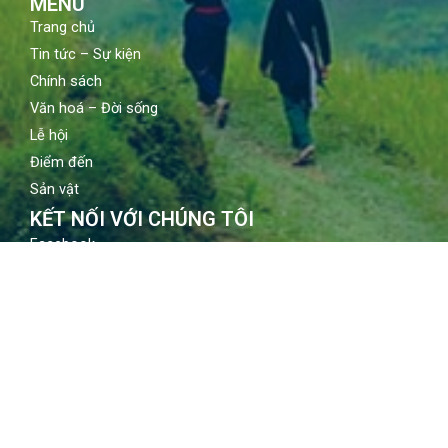
MENU
Trang chủ
Tin tức – Sự kiện
Chính sách
Văn hoá – Đời sống
Lễ hội
Điểm đến
Sản vật
KẾT NỐI VỚI CHÚNG TÔI
Facebook
Youtube
Instagram
LIÊN HỆ
Địa chỉ: 80 Quán sứ, Hoàn Kiếm, Hà Nội
Email: contact@vietnamtourism.gov.vn
Điện thoại: (84-24) 3942 3760