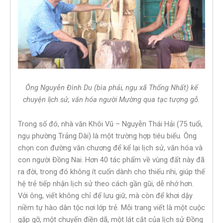
Ông Nguyễn Đình Du (bìa phải, ngụ xã Thống Nhất) kể
chuyện lịch sử, văn hóa người Mường qua tạc tượng gỗ.
Trong số đó, nhà văn Khôi Vũ – Nguyễn Thái Hải (75 tuổi,
ngụ phường Trảng Dài) là một trường hợp tiêu biểu. Ông
chọn con đường văn chương để kể lại lịch sử, văn hóa và
con người Đồng Nai. Hơn 40 tác phẩm về vùng đất này đã
ra đời, trong đó không ít cuốn dành cho thiếu nhi, giúp thế
hệ trẻ tiếp nhận lịch sử theo cách gần gũi, dễ nhớ hơn.
Với ông, viết không chỉ để lưu giữ, mà còn để khơi dậy
niềm tự hào dân tộc nơi lớp trẻ. Mỗi trang viết là một cuộc
gặp gỡ, một chuyến điền dã, một lát cắt của lịch sử Đồng