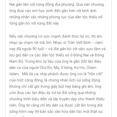
Nai gắn liền với cộng đồng địa phương. Qua văn chương,
ông đưa các em học sinh đến gần hơn với hình ảnh
những nhân vật, những phong tục của dân tộc thiểu số
từng gắn bó với vùng đất này.
Nếu văn chương có sức mạnh đánh thức ký ức, thì âm
nhạc lại chạm tới trái tim. Nhạc sĩ Trần Viết Bính – năm
nay đã ngoài 90 tuổi – cả đời gắn bó với việc sưu tầm và
lưu giữ dân ca các dân tộc thiểu số ở Đồng Nai và Đông
Nam Bộ. Trong kho tư liệu của ông là gần 200 làn điệu
dân ca của người Chơ Ro, Mạ, S’tiêng, Kơ Ho, Chăm
Islam… Mỗi lời ca, nhịp phách được ông coi là “hồn cốt”
của một cộng đồng, là chứng nhân lịch sử sống động.
Không chỉ cất giữ trong giấy bút hay băng ghi âm, ông
còn đưa các làn điệu ấy trở lại đời sống qua những
chương trình biểu diễn và lớp truyền dạy cho thanh thiếu
niên. Ông tin rằng chỉ khi dân ca được cất lên trong đời
sống hôm nay thì bản sắc văn hóa dân tộc mới thật sự