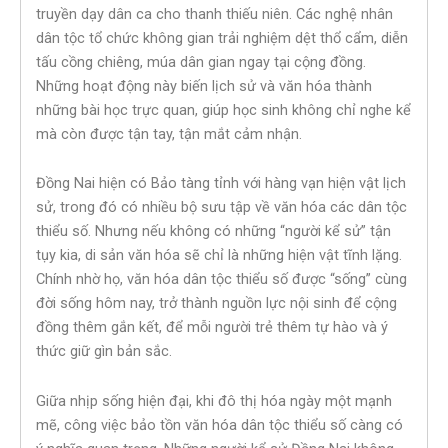
truyền dạy dân ca cho thanh thiếu niên. Các nghệ nhân
dân tộc tổ chức không gian trải nghiệm dệt thổ cẩm, diễn
tấu cồng chiêng, múa dân gian ngay tại cộng đồng.
Những hoạt động này biến lịch sử và văn hóa thành
những bài học trực quan, giúp học sinh không chỉ nghe kể
mà còn được tận tay, tận mắt cảm nhận.
Đồng Nai hiện có Bảo tàng tỉnh với hàng vạn hiện vật lịch
sử, trong đó có nhiều bộ sưu tập về văn hóa các dân tộc
thiểu số. Nhưng nếu không có những “người kể sử” tận
tụy kia, di sản văn hóa sẽ chỉ là những hiện vật tĩnh lặng.
Chính nhờ họ, văn hóa dân tộc thiểu số được “sống” cùng
đời sống hôm nay, trở thành nguồn lực nội sinh để cộng
đồng thêm gắn kết, để mỗi người trẻ thêm tự hào và ý
thức giữ gìn bản sắc.
Giữa nhịp sống hiện đại, khi đô thị hóa ngày một mạnh
mẽ, công việc bảo tồn văn hóa dân tộc thiểu số càng có