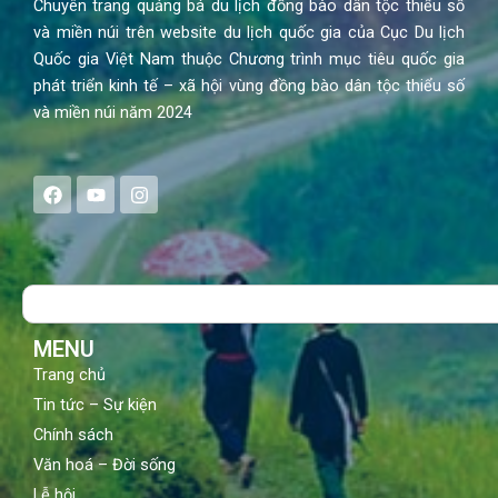
Chuyên trang quảng bá du lịch đồng bào dân tộc thiểu số
và miền núi trên website du lịch quốc gia của Cục Du lịch
Quốc gia Việt Nam thuộc Chương trình mục tiêu quốc gia
phát triển kinh tế – xã hội vùng đồng bào dân tộc thiểu số
và miền núi năm 2024
F
Y
I
a
o
n
c
u
s
e
t
t
b
u
a
o
b
g
Search
o
e
r
k
a
m
MENU
Trang chủ
Tin tức – Sự kiện
Chính sách
Văn hoá – Đời sống
Lễ hội