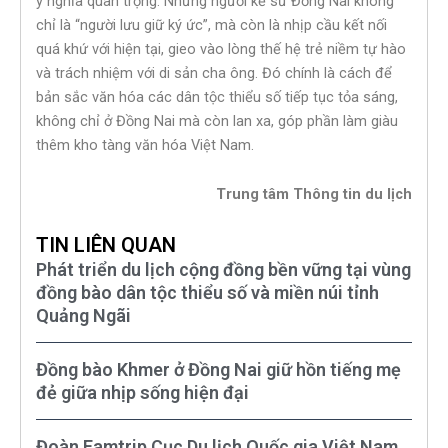
ý nghĩa quan trọng. Những người kể sử Đồng Nai không
chỉ là “người lưu giữ ký ức”, mà còn là nhịp cầu kết nối
quá khứ với hiện tại, gieo vào lòng thế hệ trẻ niềm tự hào
và trách nhiệm với di sản cha ông. Đó chính là cách để
bản sắc văn hóa các dân tộc thiểu số tiếp tục tỏa sáng,
không chỉ ở Đồng Nai mà còn lan xa, góp phần làm giàu
thêm kho tàng văn hóa Việt Nam.
Trung tâm Thông tin du lịch
TIN LIÊN QUAN
Phát triển du lịch cộng đồng bền vững tại vùng
đồng bào dân tộc thiểu số và miền núi tỉnh
Quảng Ngãi
Đồng bào Khmer ở Đồng Nai giữ hồn tiếng mẹ
đẻ giữa nhịp sống hiện đại
Đoàn Famtrip Cục Du lịch Quốc gia Việt Nam