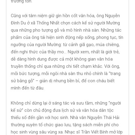
trường tồn.
Cũng với tâm niệm giữ gìn hồn cốt văn hóa, ông Nguyễn
Đình Du ở xã Thống Nhất chọn cách kể sử người Mường
qua những pho tượng gỗ và mô hình nhà sàn. Những tác
phẩm của ông tái hiện sinh động nếp sống, phong tục, tín
ngưỡng của người Mường: từ cảnh giã gạo, múa chiêng,
đến nghi thức của thầy mo… Người xem, nhất là giới trẻ,
dễ dàng hình dung được cả một không gian văn hóa
truyền thống chỉ qua những chi tiết chạm khắc. Với ông,
mỗi bức tượng, mỗi ngôi nhà sàn thu nhỏ chính là “trang
sử bằng gỗ” – giản dị nhưng bền bỉ, để con cháu biết
mình đến từ đâu.
Không chỉ dừng lại ở sáng tác và sưu tầm, những “người
kể sử” còn chủ động đưa lịch sử và văn hóa dân tộc
thiểu số đến gần với học sinh. Nhà văn Nguyễn Thái Hải
thường xuyên tổ chức giao lưu, tặng sách miễn phí cho
học sinh vùng sâu vùng xa. Nhạc sĩ Trần Viết Bính mở lớp