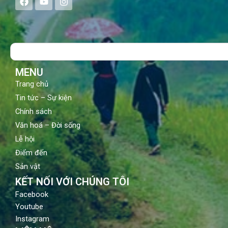
a
o
n
c
u
s
e
t
t
b
u
a
o
b
g
Search
o
e
r
k
a
m
MENU
Trang chủ
Tin tức – Sự kiện
Chính sách
Văn hoá – Đời sống
Lễ hội
Điểm đến
Sản vật
KẾT NỐI VỚI CHÚNG TÔI
Facebook
Youtube
Instagram