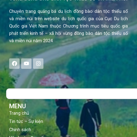
Chuyên trang quảng bá du lịch đồng bào dân tộc thiểu số
và miền núi trên website du lịch quốc gia của Cục Du lịch
Quốc gia Việt Nam thuộc Chương trình mục tiêu quốc gia
phát triển kinh tế – xã hội vùng đồng bào dân tộc thiểu số
và miền núi năm 2024
F
Y
I
a
o
n
c
u
s
e
t
t
b
u
a
o
b
g
Search
o
e
r
k
a
m
MENU
Trang chủ
Tin tức – Sự kiện
Chính sách