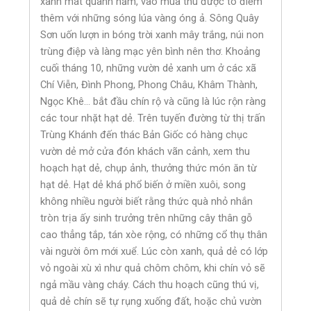
xanh mát quanh năm, vào mùa thu được tô điểm
thêm với những sóng lúa vàng óng ả. Sông Quây
Sơn uốn lượn in bóng trời xanh mây trắng, núi non
trùng điệp và làng mạc yên bình nên thơ. Khoảng
cuối tháng 10, những vườn dẻ xanh um ở các xã
Chí Viễn, Đình Phong, Phong Châu, Khâm Thành,
Ngọc Khê… bắt đầu chín rộ và cũng là lúc rộn ràng
các tour nhặt hạt dẻ. Trên tuyến đường từ thị trấn
Trùng Khánh đến thác Bản Giốc có hàng chục
vườn dẻ mở cửa đón khách vãn cảnh, xem thu
hoạch hạt dẻ, chụp ảnh, thưởng thức món ăn từ
hạt dẻ. Hạt dẻ khá phổ biến ở miền xuôi, song
không nhiều người biết rằng thức quà nhỏ nhắn
tròn trịa ấy sinh trưởng trên những cây thân gỗ
cao thẳng tắp, tán xòe rộng, có những cổ thụ thân
vài người ôm mới xuể. Lúc còn xanh, quả dẻ có lớp
vỏ ngoài xù xì như quả chôm chôm, khi chín vỏ sẽ
ngả mầu vàng cháy. Cách thu hoạch cũng thú vị,
quả dẻ chín sẽ tự rụng xuống đất, hoặc chủ vườn