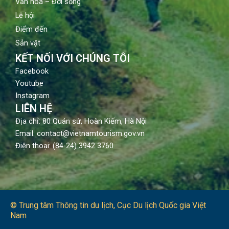
Văn hoá – Đời sống
Lễ hội
Điểm đến
Sản vật
KẾT NỐI VỚI CHÚNG TÔI
Facebook
Youtube
Instagram
LIÊN HỆ
Địa chỉ: 80 Quán sứ, Hoàn Kiếm, Hà Nội
Email: contact@vietnamtourism.gov.vn
Điện thoại: (84-24) 3942 3760
© Trung tâm Thông tin du lịch​, Cục Du lịch Quốc gia Việt
Nam