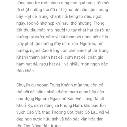
dùng sào tre móc cành rung cho quả rụng, rồi mới
đi nhặt những trái đã nứt lộ hạt dẻ nâu sậm, bóng
bẩy. Hạt dẻ Trùng Khánh nổi tiếng to đều, ngọt,
ngậy, róc vỏ nhờ hợp khí hậu, thổ nhưỡng. Trong
tiết thu dịu mát, mỗi người tự tay nhặt hạt dẻ rồi tự
nướng tại vườn, nếm vị bùi thơm và nóng hổi sẽ là
giây phút tận hưởng đầy cảm xúc. Ngoài hạt dẻ
nướng, người Cao Bằng còn chế biến hạt dẻ Trùng
Khánh thành bánh hạt dẻ, cốm hạt dẻ, chân giò
hầm hạt dẻ, rượu hạt dẻ… và nhiều món ngon độc
đáo khác.
Chuyến du ngoạn Trùng Khánh mùa thu còn có
thể nối dài bằng nhiều điểm tham quan hấp dẫn
như động Ngườm Ngao, hồ Bản Viết, làng đá cổ
Khuổi Ky, cánh đồng xã Phong Nậm, khu bảo tồn
vượn Cao Vít, thác Thoong Cót, thác Cò Là… với vẻ
đẹp non nước hữu tình và bản sắc văn hóa dân
tộc Tày, Nùng đặc trưng.