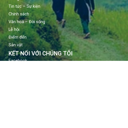
Tin tức – Sự kiện
Chính sách
Văn hoá – Đời sống
Lễ hội
Điểm đến
Sản vật
KẾT NỐI VỚI CHÚNG TÔI
Facebook
Youtube
Instagram
LIÊN HỆ
Địa chỉ: 80 Quán sứ, Hoàn Kiếm, Hà Nội
Email: contact@vietnamtourism.gov.vn
Điện thoại: (84-24) 3942 3760