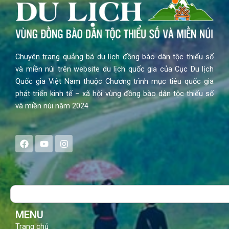
Chuyên trang quảng bá du lịch đồng bào dân tộc thiểu số
và miền núi trên website du lịch quốc gia của Cục Du lịch
Quốc gia Việt Nam thuộc Chương trình mục tiêu quốc gia
phát triển kinh tế – xã hội vùng đồng bào dân tộc thiểu số
và miền núi năm 2024
F
Y
I
a
o
n
c
u
s
e
t
t
b
u
a
o
b
g
Search
o
e
r
k
a
m
MENU
Trang chủ