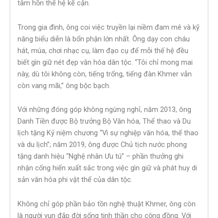
tâm hồn thế hệ kế cận.
Trong gia đình, ông coi việc truyền lại niềm đam mê và kỹ
năng biểu diễn là bổn phận lớn nhất. Ông dạy con cháu
hát, múa, chơi nhạc cụ, làm đạo cụ để mỗi thế hệ đều
biết gìn giữ nét đẹp văn hóa dân tộc. “Tôi chỉ mong mai
này, dù tôi không còn, tiếng trống, tiếng đàn Khmer vẫn
còn vang mãi,” ông bộc bạch.
Với những đóng góp không ngừng nghỉ, năm 2013, ông
Danh Tiền được Bộ trưởng Bộ Văn hóa, Thể thao và Du
lịch tặng Kỷ niệm chương “Vì sự nghiệp văn hóa, thể thao
và du lịch”; năm 2019, ông được Chủ tịch nước phong
tặng danh hiệu “Nghệ nhân Ưu tú” – phần thưởng ghi
nhận cống hiến xuất sắc trong việc gìn giữ và phát huy di
sản văn hóa phi vật thể của dân tộc.
Không chỉ góp phần bảo tồn nghệ thuật Khmer, ông còn
là người vun đắp đời sống tinh thần cho cộng đồng. Với