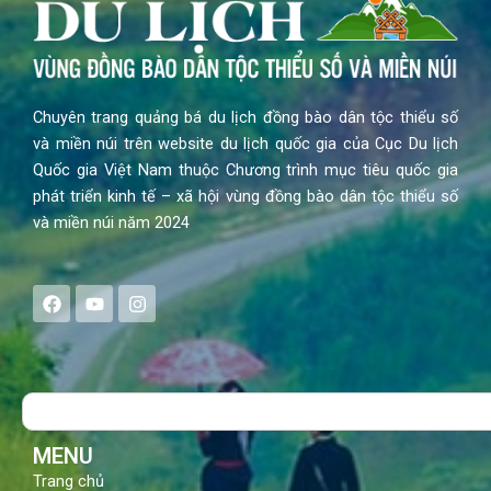
Chuyên trang quảng bá du lịch đồng bào dân tộc thiểu số
và miền núi trên website du lịch quốc gia của Cục Du lịch
Quốc gia Việt Nam thuộc Chương trình mục tiêu quốc gia
phát triển kinh tế – xã hội vùng đồng bào dân tộc thiểu số
và miền núi năm 2024
F
Y
I
a
o
n
c
u
s
e
t
t
b
u
a
o
b
g
Search
o
e
r
k
a
m
MENU
Trang chủ