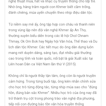
nghệ thuật múa, hát và nhạc cụ truyền thống cho lớp trẻ.
Nhờ ông, hàng trăm người con Khmer biết cầm trống,
đánh chiêng, múa uyển chuyển theo nhịp điệu dân tộc.
Từ niềm say mê ấy, ông tập hợp con cháu và thanh niên
trong vùng lập nên đội văn nghệ Khmer ấp An Thọ,
thường xuyên biểu diễn trong các lễ hội Chol Chnam
Thmay, Ok Om Bok hay Ngày hội Văn hóa, Thể thao và Du
lịch dân tộc Khmer. Các tiết mục do ông dàn dựng luôn
mang nét duyên dáng, sáng tạo, đạt nhiều giải thưởng
cao trong tỉnh và toàn quốc, nổi bật là giải Xuất sắc tại
Liên hoan Dân ca Việt Nam lần thứ V (2015).
Không chỉ là người thầy tận tâm, ông còn là người truyền
cảm hứng. Trong từng buổi tập, ông kiên nhẫn chỉnh sửa
cho học trò từng động tác, từng nhịp múa sao cho “đúng
hồn, đúng bản sắc Khmer”. Nhiều học trò của ông nay đã
trở thành trụ cột trong phong trào văn nghệ địa phương,
tiếp nối con đường bảo tồn văn hóa truyền thống.