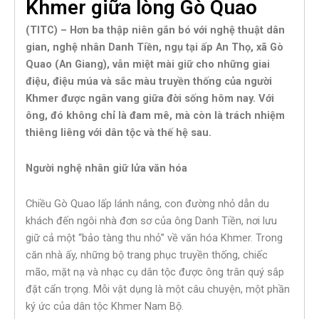
Khmer giữa lòng Gò Quao
(TITC) – Hơn ba thập niên gắn bó với nghệ thuật dân
gian, nghệ nhân Danh Tiền, ngụ tại ấp An Thọ, xã Gò
Quao (An Giang), vẫn miệt mài giữ cho những giai
điệu, điệu múa và sắc màu truyền thống của người
Khmer được ngân vang giữa đời sống hôm nay. Với
ông, đó không chỉ là đam mê, mà còn là trách nhiệm
thiêng liêng với dân tộc và thế hệ sau.
Người nghệ nhân giữ lửa văn hóa
Chiều Gò Quao lấp lánh nắng, con đường nhỏ dẫn du
khách đến ngôi nhà đơn sơ của ông Danh Tiền, nơi lưu
giữ cả một “bảo tàng thu nhỏ” về văn hóa Khmer. Trong
căn nhà ấy, những bộ trang phục truyền thống, chiếc
mão, mặt nạ và nhạc cụ dân tộc được ông trân quý sắp
đặt cẩn trọng. Mỗi vật dụng là một câu chuyện, một phần
ký ức của dân tộc Khmer Nam Bộ.