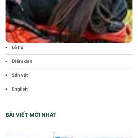
Tin tức – Sự kiện
Chính sách
Văn hoá – Đời sống
Lễ hội
Điểm đến
Sản vật
English
BÀI VIẾT MỚI NHẤT