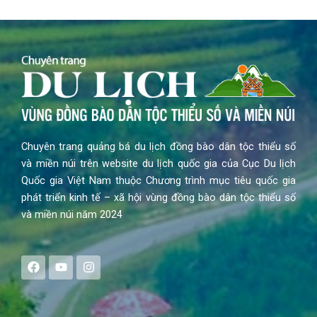
Chuyên trang quảng bá du lịch đồng bào dân tộc thiểu số
và miền núi trên website du lịch quốc gia của Cục Du lịch
Quốc gia Việt Nam thuộc Chương trình mục tiêu quốc gia
phát triển kinh tế – xã hội vùng đồng bào dân tộc thiểu số
và miền núi năm 2024
F
Y
I
a
o
n
c
u
s
e
t
t
b
u
a