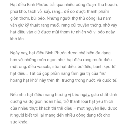
Hạt điều Bình Phước trải qua nhiều công đoạn: thu hoạch,
phơi khô, tách vỏ, sấy, rang… để có được thành phẩm
giòn thơm, bùi béo. Những người thợ thủ công lâu năm
vẫn giữ kỹ thuật rang muối, rang củi truyền thống, nhờ vậy
hạt điều vẫn giữ được mùi thơm tự nhiên với vị béo ngậy
khó lẫn.
Ngày nay, hạt điều Bình Phước được chế biến đa dạng
hơn với những món ngon như: hạt điều rang muối, điều
mật ong, điều wasabi, sữa hạt điều, bơ điều, bánh kẹo từ
hạt điều… Tất cả góp phần nâng tầm giá trị của “nữ
hoàng hạt khô” này trên thị trường trong nước và quốc tế.
Nếu như hạt điều mang hương vị béo ngậy, giàu chất dinh
dưỡng và độ giòn hoàn hảo, trở thành loại hạt yêu thích
của nhiều thực khách thì trái điều – một nguyên liệu được
ít người biết tới, lại mang đến nhiều công dụng tốt cho
sức khỏe.