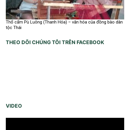
Thổ cẩm Pù Luông (Thanh Hóa) – văn hóa của đồng bào dân
tộc Thái
THEO DÕI CHÚNG TÔI TRÊN FACEBOOK
VIDEO