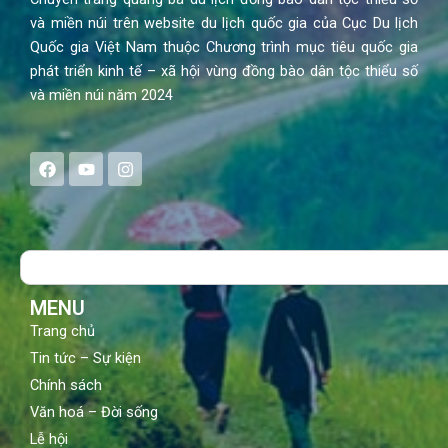
và miền núi trên website du lịch quốc gia của Cục Du lịch
Quốc gia Việt Nam thuộc Chương trình mục tiêu quốc gia
phát triển kinh tế – xã hội vùng đồng bào dân tộc thiểu số
và miền núi năm 2024
F
Y
I
a
o
n
c
u
s
e
t
t
b
u
a
o
b
g
Search
o
e
r
k
a
m
MENU
Trang chủ
Tin tức – Sự kiện
Chính sách
Văn hoá – Đời sống
Lễ hội