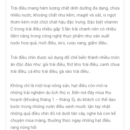
Trái điều mang hàm lượng chất dinh dưỡng đa dạng, chứa
nhiều nước, khoáng chất như kẽm, magiê và sắt, vị ngọt
thơm kèm một chút chát hậu đặc trưng. Đặc biệt vitamin
C trong trái điều nhiều gấp 5 lần trái chanh nên có nhiều
tiềm năng trong công nghệ thực phẩm như sản xuất
nước hoa quả, mứt điều, siro, rượu vang, giấm điều…
Trái điều chín được sử dụng để chế biến thành nhiều món
ăn độc đáo như: gỏi trái điều, thịt kho trái điều, canh chua
trái điều, cá kho trái điều, gà xào trái điều…
Không chỉ là một loại nông sản, hạt điều còn mở ra
những trải nghiệm du lịch thú vị. Đến nơi đây mùa thu
hoạch (khoảng tháng 1 – tháng 5), du khách có thể dạo
bước trong những vườn điều xanh mướt, tận tay nhặt
những quả điều chín đỏ rơi dưới tán cây, nghe bà con kể
chuyện mùa màng, thưởng thức ngay những hạt điều
rang nóng hổi.